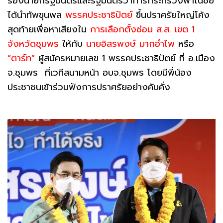
รองนายกรัฐมนตรีและรัฐมนตรีว่าการกระทรวงพาณิชย์
ได้นำทัพขุนพล
พรรคประชาธิปัตย์
ขึ้นปราศรัยใหญ่โค้ง
สุดท้ายเพื่อหาเสียงใน
การเลือกตั้งซ่อม ส.ส. เขต 1
จังหวัดชุมพร
ให้กับ
นายอิสรพงษ์ มากอำไพ
หรือ
“ตาร์ท”
ผู้สมัครหมายเลข 1 พรรคประชาธิปัตย์ ที่ อ.เมือง
จ.ชุมพร ที่เวทีสนามหน้า อบจ.ชุมพร โดยมีพี่น้อง
ประชาชนเข้าร่วมฟังการปราศรัยอย่างคับคั่ง