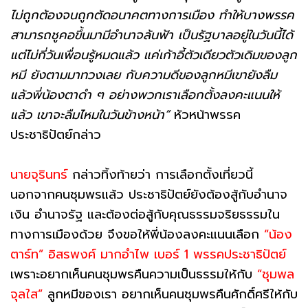
ไม่ถูกต้องจนถูกตัดอนาคตทางการเมือง ทำให้บางพรรค
สามารถชูคอขึ้นมามีอำนาจล้นฟ้า เป็นรัฐบาลอยู่ในวันนี้ได้
แต่ไม่กี่วันเพื่อนรู้หมดแล้ว แค่เก้าอี้ตัวเดียวตัวเดิมของลูก
หมี ยังตามมาทวงเลย กับความดีของลูกหมีเขายังลืม
แล้วพี่น้องตาดำ ๆ อย่างพวกเราเลือกตั้งลงคะแนนให้
แล้ว เขาจะลืมไหมในวันข้างหน้า”
หัวหน้าพรรค
ประชาธิปัตย์กล่าว
นายจุรินทร์
กล่าวทิ้งท้ายว่า การเลือกตั้งเที่ยวนี้
นอกจากคนชุมพรแล้ว ประชาธิปัตย์ยังต้องสู้กับอำนาจ
เงิน อำนาจรัฐ และต้องต่อสู้กับคุณธรรมจริยธรรมใน
ทางการเมืองด้วย จึงขอให้พี่น้องลงคะแนนเลือก
“น้อง
ตาร์ท” อิสรพงศ์ มากอำไพ เบอร์ 1 พรรคประชาธิปัตย์
เพราะอยากเห็นคนชุมพรคืนความเป็นธรรมให้กับ
“ชุมพล
จุลใส”
ลูกหมีของเรา อยากเห็นคนชุมพรคืนศักดิ์ศรีให้กับ