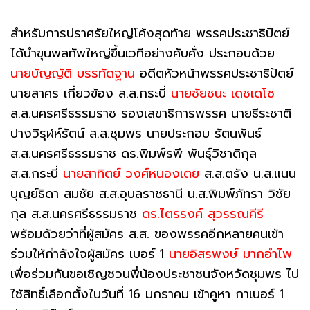
สำหรับการปราศรัยใหญ่โค้งสุดท้าย พรรคประชาธิปัตย์
ได้นำขุนพลทัพใหญ่ขึ้นเวทีอย่างคับคั่ง ประกอบด้วย
นายบัญญัติ บรรทัดฐาน
อดีตหัวหน้าพรรคประชาธิปัตย์
นายสาคร เกี่ยวข้อง ส.ส.กระบี่
นายชัยชนะ เดชเดโช
ส.ส.นครศรีธรรมราช รองเลขาธิการพรรค นายธีระชาติ
ปางวิรุฬห์รัตน์ ส.ส.ชุมพร นายประกอบ รัตนพันธ์
ส.ส.นครศรีธรรมราช ดร.พิมพ์รพี พันธุ์วิชาติกุล
ส.ส.กระบี่
นายสาทิตย์ วงศ์หนองเตย
ส.ส.ตรัง น.ส.แนน
บุญย์ธิดา สมชัย ส.ส.อุบลราชธานี น.ส.พิมพ์ภัทรา วิชัย
กุล ส.ส.นครศรีธรรมราช
ดร.ไตรรงค์ สุวรรณคีรี
พร้อมด้วยว่าที่ผู้สมัคร ส.ส. ของพรรคอีกหลายคนเข้า
ร่วมให้กำลังใจผู้สมัคร เบอร์ 1
นายอิสรพงษ์ มากอำไพ
เพื่อร่วมกันขอเชิญชวนพี่น้องประชาชนจังหวัดชุมพร ไป
ใช้สิทธิ์เลือกตั้งในวันที่ 16 มกราคม เข้าคูหา กาเบอร์ 1