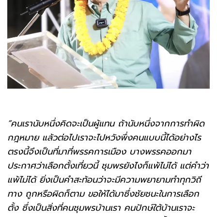
“คนเรานับหนึ่งคิดจะเป็นผู้แทน ถ้านับหนึ่งจากการทำผิด
กฎหมาย แล้วต่อไปเราจะไปหวังพึ่งคนแบบนี้ได้อย่างไร
ตรงนี้จึงเป็นที่มาที่พรรคการเมือง บางพรรคออกมา
ประกาศว่าเลือกตั้งเที่ยวนี้ ชุมพรยังไงก็แพ้ไม่ได้ แต่คำว่า
แพ้ไม่ได้ ยิ่งเป็นคำสะท้อนว่าจะมีความพยายามทำทุกวิถี
ทาง ถูกหรือผิดก็ตาม ขอให้ได้มาซึ่งชัยชนะในการเลือก
ตั้ง ซึ่งเป็นสิ่งที่คนชุมพรบ้านเรา คนปักษ์ใต้บ้านเราจะ