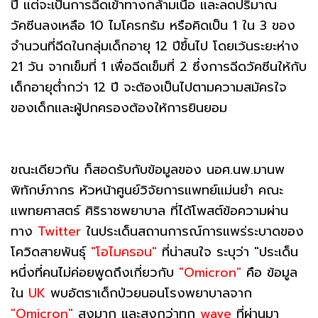
ปี แต่จะเป็นการฉีดเข้าทางกล้ามเนื้อ และลดปริมาณ
วัคซีนลงเหลือ 10 ไมโครกรัม หรือคิดเป็น 1 ใน 3 ของ
จำนวนที่ฉีดในกลุ่มเด็กอายุ 12 ปีขึ้นไป โดยเว้นระยะห่าง
21 วัน จากเข็มที่ 1 เพื่อฉีดเข็มที่ 2 ซึ่งการฉีดวัคซีนให้กับ
เด็กอายุต่ำกว่า 12 ปี จะต้องเป็นไปตามความสมัครใจ
ของเด็กและผู้ปกครองต้องให้การยินยอม
ขณะเดียวกัน ก็สอดรับกับข้อมูลของ นอศ.นพ.มานพ
พิทักษ์ภากร หัวหน้าศูนย์วิจัยการแพทย์แม่นยำ คณะ
แพทยศาสตร์ ศิริราชพยาบาล ที่ได้โพสต์ข้อความผ่าน
ทาง
Twitter
ในประเด็นสถานการณ์การแพร่ระบาดของ
โควิดสายพันธุ์
"โอไมครอน"
ที่น่าสนใจ ระบุว่า "ประเด็น
หนึ่งที่คนไม่ค่อยพูดถึงเกี่ยวกับ
"Omicron"
คือ ข้อมูล
ใน
UK
พบอัตราเด็กป่วยนอนโรงพยาบาลจาก
"Omicron"
สูงมาก และสูงกว่าทุก
wave
ที่ผ่านมา