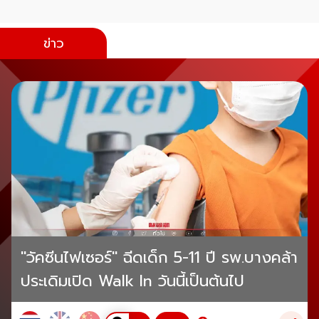
ข่าว
"วัคซีนไฟเซอร์" ฉีดเด็ก 5-11 ปี รพ.บางคล้า
ประเดิมเปิด Walk In วันนี้เป็นต้นไป