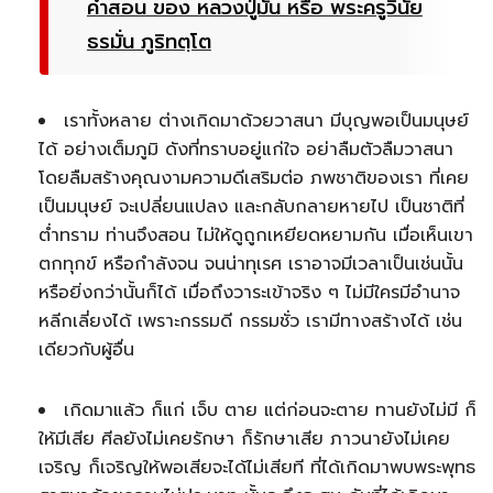
คำสอน ของ หลวงปู่มั่น หรือ พระครูวินัย
ธรมั่น ภูริทตฺโต
เราทั้งหลาย ต่างเกิดมาด้วยวาสนา มีบุญพอเป็นมนุษย์
ได้ อย่างเต็มภูมิ ดังที่ทราบอยู่แก่ใจ อย่าลืมตัวลืมวาสนา
โดยลืมสร้างคุณงามความดีเสริมต่อ ภพชาติของเรา ที่เคย
เป็นมนุษย์ จะเปลี่ยนแปลง และกลับกลายหายไป เป็นชาติที่
ต่ำทราม ท่านจึงสอน ไม่ให้ดูถูกเหยียดหยามกัน เมื่อเห็นเขา
ตกทุกข์ หรือกำลังจน จนน่าทุเรศ เราอาจมีเวลาเป็นเช่นนั้น
หรือยิ่งกว่านั้นก็ได้ เมื่อถึงวาระเข้าจริง ๆ ไม่มีใครมีอำนาจ
หลีกเลี่ยงได้ เพราะกรรมดี กรรมชั่ว เรามีทางสร้างได้ เช่น
เดียวกับผู้อื่น
เกิดมาแล้ว ก็แก่ เจ็บ ตาย แต่ก่อนจะตาย ทานยังไม่มี ก็
ให้มีเสีย ศีลยังไม่เคยรักษา ก็รักษาเสีย ภาวนายังไม่เคย
เจริญ ก็เจริญให้พอเสียจะได้ไม่เสียที ที่ได้เกิดมาพบพระพุทธ