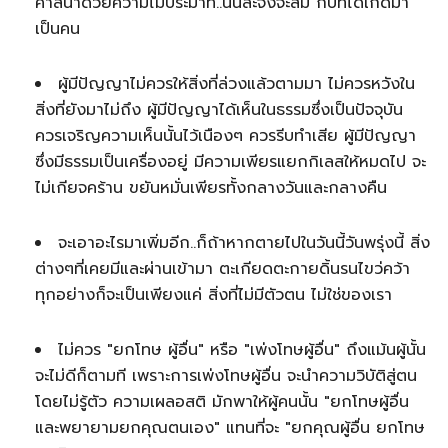
ศาสนาด้วยความไม่ประมาท..นั้นละจึงจะสม กับที่ได้เกิดมา
เป็นคน
ผู้มีปัญญาไม่ควรให้สิ่งที่ล่วงแล้วตามมา ไม่ควรหวังใน
สิ่งที่ยังมาไม่ถึง ผู้มีปัญญาได้เห็นในธรรมซึ่งเป็นปัจจุบัน
ควรเจริญความเห็นนั้นไว้เนืองๆ ควรรีบทำเสีย ผู้มีปัญญา
ซึ่งมีธรรมเป็นเครื่องอยู่ มีความเพียรแยกกิเลสให้หมดไป จะ
ไม่เกียจคร้าน ขยันหมั่นเพียรทั้งกลางวันและกลางคืน
จะเอาอะไรมาเพิ่มอีก..ก็ถ้าหากตายไปในวันนี้วันพรุ่งนี้ สิ่ง
ต่างๆที่เคยมีและผ่านเข้ามา ตะเกียดตะกายดิ้นรนไขว่คว้า
ทุกอย่างก็จะเป็นเพียงแค่ สิ่งที่ไม่มีตัวตน ไม่ใช่ของเรา
ไม่ควร "ยกโทษ ผู้อื่น" หรือ "เพ่งโทษผู้อื่น" ถึงแม้นผู้นั้น
จะไม่ดีก็ตามที เพราะการเพ่งโทษผู้อื่น จะนำความวิบัติสู่ตน
โดยไม่รู้ตัว ความเผลอสติ มักพาให้ผู้คนนั้น "ยกโทษผู้อื่น
และพยายามยกคุณตนเอง" แทนที่จะ "ยกคุณผู้อื่น ยกโทษ