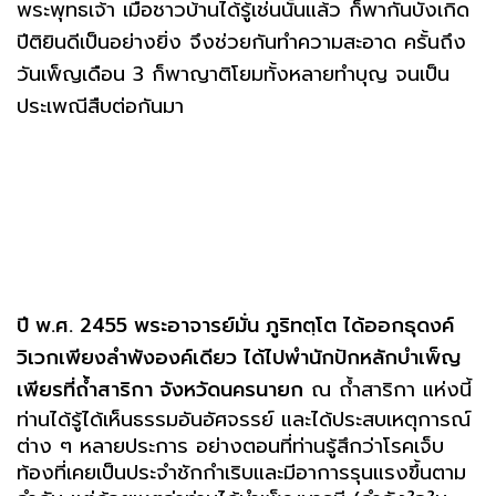
พระพุทธเจ้า เมื่อชาวบ้านได้รู้เช่นนั้นแล้ว ก็พากันบังเกิด
ปีติยินดีเป็นอย่างยิ่ง จึงช่วยกันทำความสะอาด ครั้นถึง
วันเพ็ญเดือน 3 ก็พาญาติโยมทั้งหลายทำบุญ จนเป็น
ประเพณีสืบต่อกันมา
ปี พ.ศ. 2455 พระอาจารย์มั่น ภูริทตฺโต ได้ออกธุดงค์
วิเวกเพียงลำพังองค์เดียว ได้ไปพำนักปักหลักบำเพ็ญ
เพียรที่ถ้ำสาริกา จังหวัดนครนายก
ณ ถ้ำสาริกา แห่งนี้
ท่านได้รู้ได้เห็นธรรมอันอัศจรรย์ และได้ประสบเหตุการณ์
ต่าง ๆ หลายประการ อย่างตอนที่ท่านรู้สึกว่าโรคเจ็บ
ท้องที่เคยเป็นประจำชักกำเริบและมีอาการรุนแรงขึ้นตาม