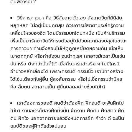
ตนพิจารณา"
วิธีการภาวนา คือ วิธีสังเกตตัวเอง สังเกตจิตที่มีนิสัย
หลุกหลิก ไม่อยู่เป็นปกติสุข ด้วยการมีสติตามระลึกรู้ความ
เคลื่อนไหวของจิต โดยมีธรรมบทใดบทหนึ่ง เป็นคำบริกรรม
เพื่อเป็นยารักษาจิตให้ทรงตัวอยู่ได้ด้วยความสงบสุขในขณะ
การภาวนา ท่านจึงสอนไม่ให้ดูถูกเหยียดหยามกัน เมื่อเห็น
เขาตกทุกข์ หรือกำลังจน จนน่าทุเรศ เราอาจมีเวลาเป็นเช่น
นั้น หรือ ยิ่งกว่านั้นก็ได้ เมื่อถึงวาระเข้าจริง ๆ ไม่มีใครมี
อำนาจหลีกเลี่ยงได้ เพราะกรรมดี กรรมชั่ว เรามีทางสร้าง
ได้เช่นเดียวกับผู้อื่น ผู้สงสัยกรรม หรือไม่เชื่อกรรมว่ามีผล
คือ ลืมตน จะกลายเป็น ผู้มืดบอดอย่างช่วยไม่ได้
เราต้องการของดี คนดีจำต้องฝึก ฝึกจนดี จะพ้นฝึกไป
ไม่ได้ งานอะไรก็ต้องฝึกทั้งนั้น ฝึกงาน ฝึกตน ฝึกสัตว์ ฝึก
ตน ฝึกใจ นอกจากตายแล้วจึงหมดการฝึก คำว่า ดี จะเป็น
สมบัติของผู้ฝึกดีแล้วแน่นอน