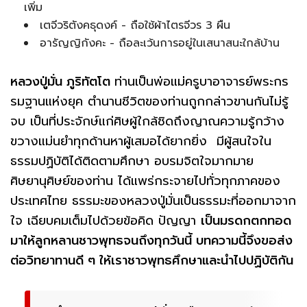
เพิ่ม
เตจีวริตังคธุดงค์ - ถือใช้ผ้าไตรจีวร 3 ผืน
อารัญญิกังคะ - ถือละเว้นการอยู่ในเสนาสนะใกล้บ้าน
หลวงปู่มั่น ภูริทัตโต
ท่านเป็นพ่อแม่ครูบาอาจารย์พระกร
รมฐานแห่งยุค ตำนานชีวิตของท่านถูกกล่าวขานกันไม่รู้
จบ เป็นที่ประจักษ์แก่ศิษผู้ใกล้ชิดถึงญาณความรู้กว้าง
ขวางแม่นยำทุกด้านหาผู้เสมอได้ยากยิ่ง มีผู้สนใจใน
ธรรมปฏิบัติได้ติดตามศึกษา อบรมจิตใจมากมาย
ศิษยานุศิษย์ของท่าน ได้แพร่กระจายไปทั่วทุกภาคของ
ประเทศไทย ธรรมะของหลวงปู่มั่นเป็นธรรมะที่ออกมาจาก
ใจ เฉียบคมเต็มไปด้วยข้อคิด ปัญญา
เป็นมรดกตกทอด
มาให้ลูกหลานชาวพุทธจนถึงทุกวันนี้ บทความนี้จึงขอส่ง
ต่อวิทยาทานดี ๆ ให้เราชาวพุทธศึกษาและนำไปปฏิบัติกัน