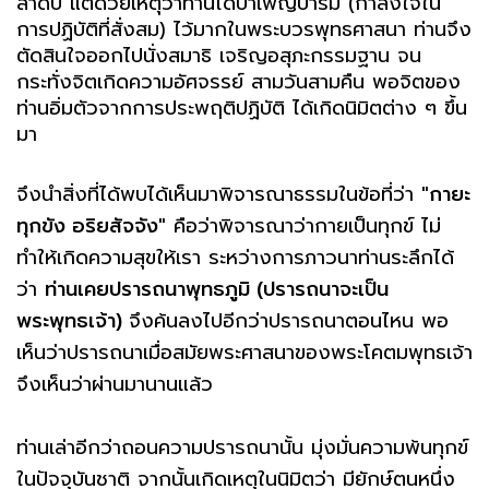
ลำดับ แต่ด้วยเหตุว่าท่านได้บำเพ็ญบารมี (กำลังใจใน
การปฏิบัติที่สั่งสม) ไว้มากในพระบวรพุทธศาสนา ท่านจึง
ตัดสินใจออกไปนั่งสมาธิ เจริญอสุภะกรรมฐาน จน
กระทั่งจิตเกิดความอัศจรรย์ สามวันสามคืน พอจิตของ
ท่านอิ่มตัวจากการประพฤติปฏิบัติ ได้เกิดนิมิตต่าง ๆ ขึ้น
มา
จึงนำสิ่งที่ได้พบได้เห็นมาพิจารณาธรรมในข้อที่ว่า
"กายะ
ทุกขัง อริยสัจจัง"
คือว่าพิจารณาว่ากายเป็นทุกข์ ไม่
ทำให้เกิดความสุขให้เรา ระหว่างการภาวนาท่านระลึกได้
ว่า
ท่านเคยปรารถนาพุทธภูมิ (ปรารถนาจะเป็น
พระพุทธเจ้า)
จึงค้นลงไปอีกว่าปรารถนาตอนไหน พอ
เห็นว่าปรารถนาเมื่อสมัยพระศาสนาของพระโคตมพุทธเจ้า
จึงเห็นว่าผ่านมานานแล้ว
ท่านเล่าอีกว่าถอนความปรารถนานั้น มุ่งมั่นความพ้นทุกข์
ในปัจจุบันชาติ จากนั้นเกิดเหตุในนิมิตว่า มียักษ์ตนหนึ่ง