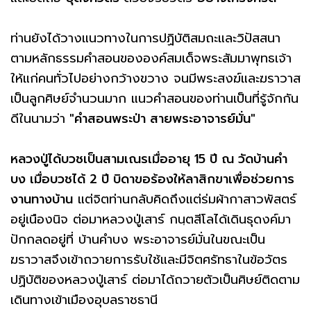
ท่านยังได้วางแนวทางในการปฏิบัติสมถะและวิปัสสนา
ตามหลักธรรมคำสอนขององค์สมเด็จพระสัมมาพุทธเจ้า
ให้แก่คนทั่วไปอย่างกว้างขวาง จนมีพระสงฆ์และฆราวาส
เป็นลูกศิษย์จำนวนมาก แนวคำสอนของท่านเป็นที่รู้จักกัน
ดีในนามว่า
"คำสอนพระป่า สายพระอาจารย์มั่น"
หลวงปู่ได้บวชเป็นสามเณรเมื่ออายุ 15 ปี ณ วัดบ้านคำ
บง เมื่อบวชได้ 2 ปี บิดาขอร้องให้ลาสิกขาเพื่อช่วยการ
งานทางบ้าน
แต่จิตท่านกลับคิดถึงแต่ร่มผ้ากาสาวพัสตร์
อยู่เนืองนิจ ต่อมาหลวงปู่เสาร์ กนฺตสีโลได้เดินธุดงค์มา
ปักกลดอยู่ที่ บ้านคำบง พระอาจารย์มั่นในขณะเป็น
ฆราวาสจึงเข้าถวายการรับใช้และมีจิตศรัทธาในข้อวัตร
ปฏิบัติของหลวงปู่เสาร์ ต่อมาได้ถวายตัวเป็นศิษย์ติดตาม
เดินทางเข้าเมืองอุบลราชธานี