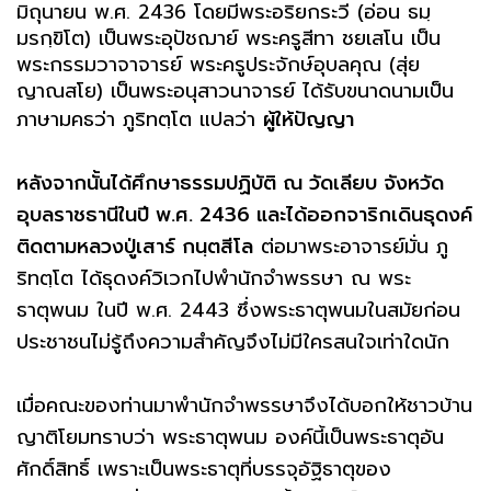
มิถุนายน พ.ศ. 2436 โดยมีพระอริยกระวี (อ่อน ธมฺ
มรกฺขิโต) เป็นพระอุปัชฌาย์ พระครูสีทา ชยเสโน เป็น
พระกรรมวาจาจารย์ พระครูประจักษ์อุบลคุณ (สุ่ย
ญาณสโย) เป็นพระอนุสาวนาจารย์ ได้รับขนาดนามเป็น
ภาษามคธว่า ภูริทตฺโต แปลว่า
ผู้ให้ปัญญา
หลังจากนั้นได้ศึกษาธรรมปฏิบัติ ณ วัดเลียบ จังหวัด
อุบลราชธานีในปี พ.ศ. 2436 และได้ออกจาริกเดินธุดงค์
ติดตามหลวงปู่เสาร์ กนฺตสีโล
ต่อมาพระอาจารย์มั่น ภู
ริทตฺโต ได้ธุดงค์วิเวกไปพำนักจำพรรษา ณ พระ
ธาตุพนม ในปี พ.ศ. 2443 ซึ่งพระธาตุพนมในสมัยก่อน
ประชาชนไม่รู้ถึงความสำคัญจึงไม่มีใครสนใจเท่าใดนัก
เมื่อคณะของท่านมาพำนักจำพรรษาจึงได้บอกให้ชาวบ้าน
ญาติโยมทราบว่า พระธาตุพนม องค์นี้เป็นพระธาตุอัน
ศักดิ์สิทธิ์ เพราะเป็นพระธาตุที่บรรจุอัฐิธาตุของ