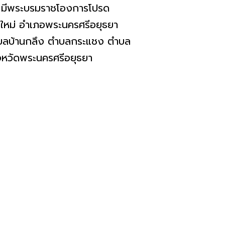
ัว มีพระบรมราชโองการโปรด
านใหม่ อำเภอพระนครศรีอยุธยา
ลบ้านกลึง ตำบลกระแชง ตำบล
หวัดพระนครศรีอยุธยา