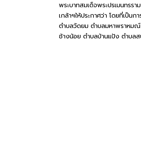
พระบาทสมเด็จพระปรเมนทรรามาธ
เกล้าฯให้ประกาศว่า โดยที่เป็น
ตำบลวัดยม ตำบลมหาพราหมณ์
ช้างน้อย ตำบลบ้านแป้ง ตำบล