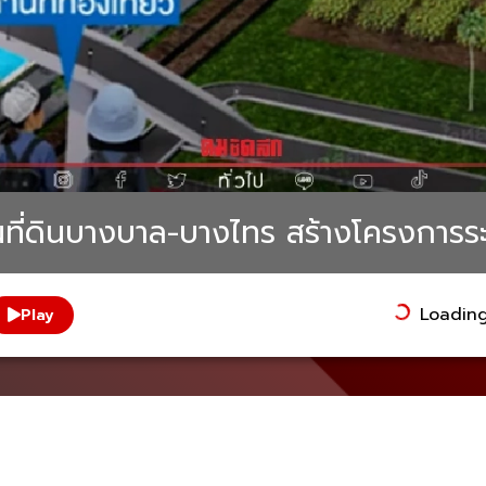
นที่ดินบางบาล-บางไทร สร้างโครงการร
Loading.
Play