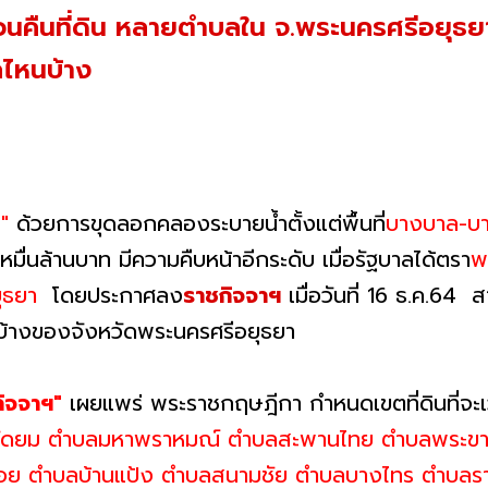
นคืนที่ดิน หลายตำบลใน จ.พระนครศรีอยุธย
ลไหนบ้าง
"
ด้วยการขุดลอกคลองระบายน้ำตั้งแต่พื้นที่
บางบาล-บ
มื่นล้านบาท มีความคืบหน้าอีกระดับ เมื่อรัฐบาลได้ตรา
พ
ุธยา
โดยประกาศลง
ราชกิจจาฯ
เมื่อวันที่ 16 ธ.ค.6
นบ้างของจังหวัดพระนครศรีอยุธยา
ิจจาฯ"
เผยแพร่ พระราชกฤษฎีกา กำหนดเขตที่ดินที่จะเว
วัดยม ตำบลมหาพราหมณ์ ตำบลสะพานไทย ตำบลพระขา
อย ตำบลบ้านแป้ง ตำบลสนามชัย ตำบลบางไทร ตำบลรา