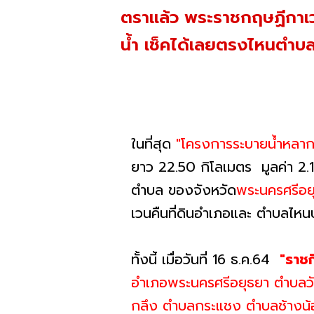
ตราแล้ว พระราชกฤษฏีกาเว
น้ำ เช็คได้เลยตรงไหนตำบ
ในที่สุด
"โครงการระบายน้ำหลาก
ยาว 22.50 กิโลเมตร มูลค่า 2.1ห
ตำบล ของจังหวัด
พระนครศรีอย
เวนคืนที่ดินอำเภอและ ตำบลไห
ทั้งนี้ เมื่อวันที่ 16 ธ.ค.64
"ราชก
อำเภอพระนครศรีอยุธยา ตำบล
กลึง ตำบลกระแชง ตำบลช้างน้