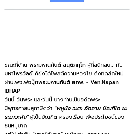
ขณะที่ด้าน
พระมหานภันต์ สนฺติภทฺโท
ผู้ที่สนิทสนม กับ
มหาไพรวัลย์
ก็ยังได้โพสต์ความห่วงใย ถึงทิดสึกใหม่
ผ่านเพจเฟซบุ๊ก
พระมหานภันต์ สกพ. - Ven.Napan
IBHAP
วันนี้ วันพระ และวันนี้ บางท่านเป็นอดีตพระ
มีพุทธศาสนสุภาษิตว่า
"พหูนัง วะตะ อัตถาย ปัณฑิโต ฆะ
ระมาวะสัง"
ผู้เป็น​บัณฑิต ครองเรือน เพื่อประโยชน์​ของ
ชนหมู่มาก