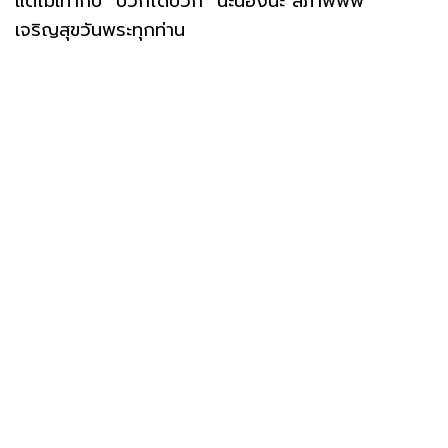
แต่ไม่เท่ากับ "บวกได้บวก" นะน้องนะ สภาพพพ
เจริญสุขวันพระทุกท่าน