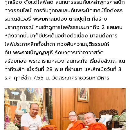
ทุกเรื่อง ตั้งแต่ไลฟ์สด สนทนาธรรมกับเหล่าพุทธศาสนิก
ทางออนไลน์ การจับคู่คอลแลปกับพระนักเทศน์ชื่อดังธร
รมะเดลิเวอรี่
พระมหาสมปอง ตาลปุตฺโต
ที่สร้าง
ปรากฏการณ์ คนเข้าดูการไลฟ์ธรรมะมากถึง 2 แสนคน
หลังจากนั้นมาก็มีประเด็นอย่างต่อเนื่อง มาจนถึงการ
ไลฟ์ประกาศสึกทั้งน้ำตา ทวงคืนความยุติธรรมให้
กับ
พระราชปัญญาสุธี
รักษาการเจ้าอาวาสวัด
สร้อยทอง พระอารามหลวง จนกระทั่ง เริ่มส่งสัญญาณ
ท่าทีจะสึก เมื่อวันที่ 28 พ.ย ที่ผ่านมา และสึกเมื่อวันที่ 3
ธ.ค ฤกษ์สึก 7.55 น. วัดสระเกศราชวรมหาวิหาร