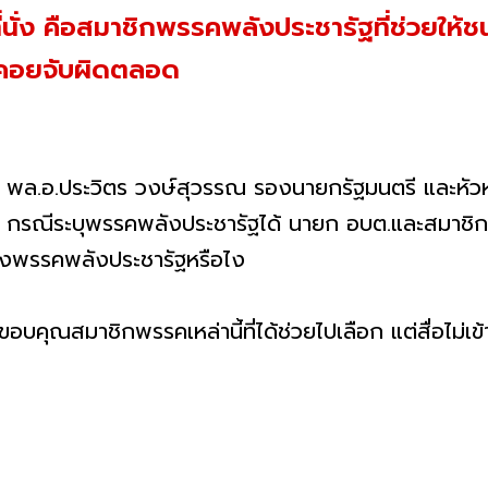
ี่นั่ง คือสมาชิกพรรคพลังประชารัฐที่ช่วยให้
จ คอยจับผิดตลอด
ัฐบาล พล.อ.ประวิตร วงษ์สุวรรณ รองนายกรัฐมนตรี และห
 กรณีระบุพรรคพลังประชารัฐได้ นายก อบต.และสมาชิกสภ
ถึงพรรคพลังประชารัฐหรือไง
คุณสมาชิกพรรคเหล่านี้ที่ได้ช่วยไปเลือก แต่สื่อไม่เข้า