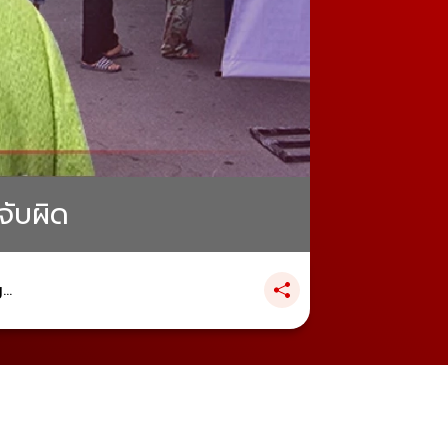
จับผิด
..