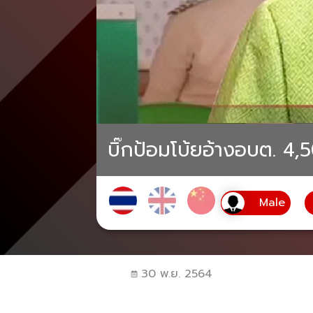
บิ๊กป้อมโบ้ยอ้างอบต. 4,5
30 พ.ย. 2564