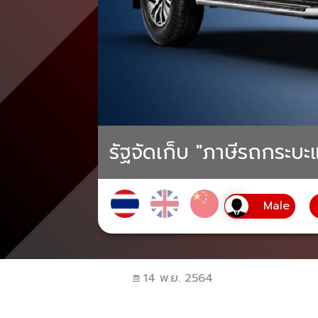
รัฐจัดเก็บ "ภาษีรถกระบะแค
14 พ.ย. 2564