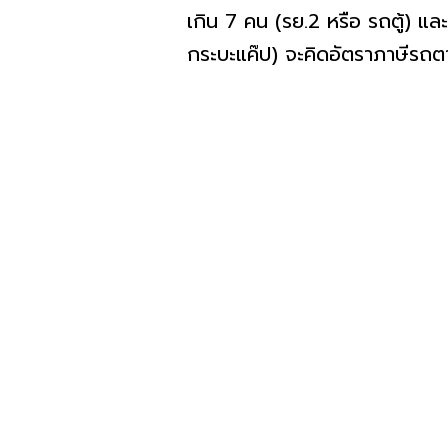
เกิน 7 คน (รย.2 หรือ รถตู้) แ
กระบะแค๊ป) จะคิดอัตราภาษีรถต