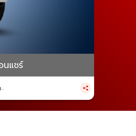
่อนแชร์
..