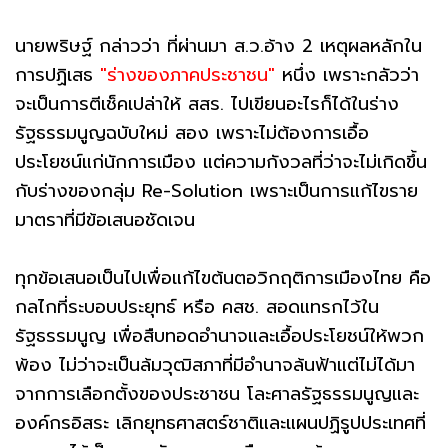
นายพริษฐ์ กล่าวว่า ที่ผ่านมา ส.ว.อ้าง 2 เหตุผลหลักใน
การปฏิเสธ
"ร่างของภาคประชาชน"
หนึ่ง เพราะกลัวว่า
จะเป็นการตีเช็คเปล่าให้ สสร. ไปเขียนอะไรก็ได้ในร่าง
รัฐธรรมนูญฉบับใหม่ สอง เพราะไม่ต้องการเอื้อ
ประโยชน์แก่นักการเมือง แต่ความกังวลที่ว่าจะไม่เกิดขึ้น
กับร่างของกลุ่ม Re-Solution เพราะเป็นการแก้ไขราย
มาตราที่มีข้อเสนอชัดเจน
ทุกข้อเสนอเป็นไปเพื่อแก้ไขต้นตอวิกฤติการเมืองไทย คือ
กลไกที่ระบอบประยุทธ์ หรือ คสช. สอดแทรกไว้ใน
รัฐธรรมนูญ เพื่อสืบทอดอำนาจและเอื้อประโยชน์ให้พวก
พ้อง ไม่ว่าจะเป็นล้มวุฒิสภาที่มีอำนาจล้นฟ้าแต่ไม่ได้มา
จากการเลือกตั้งของประชาชน โละศาลรัฐธรรมนูญและ
องค์กรอิสระ เลิกยุทธศาสตร์ชาติและแผนปฏิรูปประเทศที่