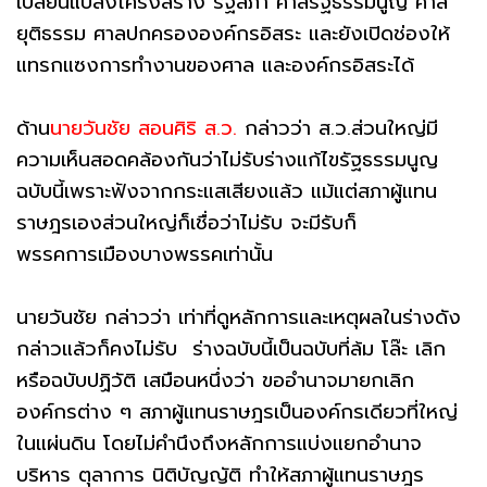
เปลี่ยนแปลงโครงสร้าง รัฐสภา ศาลรัฐธรรมนูญ ศาล
ยุติธรรม ศาลปกครององค์กรอิสระ และยังเปิดช่องให้
แทรกแซงการทำงานของศาล และองค์กรอิสระได้
ด้าน
นายวันชัย สอนศิริ ส.ว.
กล่าวว่า ส.ว.ส่วนใหญ่มี
ความเห็นสอดคล้องกันว่าไม่รับร่างแก้ไขรัฐธรรมนูญ
ฉบับนี้เพราะฟังจากกระแสเสียงแล้ว แม้แต่สภาผู้แทน
ราษฎรเองส่วนใหญ่ก็เชื่อว่าไม่รับ จะมีรับก็
พรรคการเมืองบางพรรคเท่านั้น
นายวันชัย กล่าวว่า เท่าที่ดูหลักการและเหตุผลในร่างดัง
กล่าวแล้วก็คงไม่รับ ร่างฉบับนี้เป็นฉบับที่ล้ม โล๊ะ เลิก
หรือฉบับปฏิวัติ เสมือนหนึ่งว่า ขออำนาจมายกเลิก
องค์กรต่าง ๆ สภาผู้แทนราษฎรเป็นองค์กรเดียวที่ใหญ่
ในแผ่นดิน โดยไม่คำนึงถึงหลักการแบ่งแยกอำนาจ
บริหาร ตุลาการ นิติบัญญัติ ทำให้สภาผู้แทนราษฎร