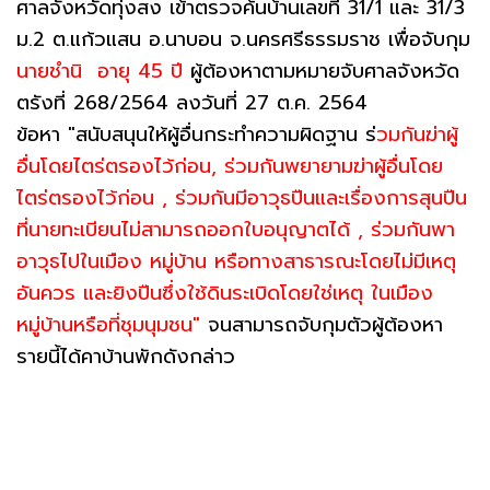
ศาลจังหวัดทุ่งสง เข้าตรวจค้นบ้านเลขที่ 31/1 และ 31/3
ม.2 ต.แก้วแสน อ.นาบอน จ.นครศรีธรรมราช เพื่อจับกุม
นายชำนิ อายุ 45 ปี
ผู้ต้องหาตามหมายจับศาลจังหวัด
ตรังที่ 268/2564 ลงวันที่ 27 ต.ค. 2564
ข้อหา "สนับสนุนให้ผู้อื่นกระทำความผิดฐาน ร่
วมกันฆ่าผู้
อื่นโดยไตร่ตรองไว้ก่อน, ร่วมกันพยายามฆ่าผู้อื่นโดย
ไตร่ตรองไว้ก่อน , ร่วมกันมีอาวุธปืนและเรื่องการสุนปืน
ที่นายทะเบียนไม่สามารถออกใบอนุญาตได้ , ร่วมกันพา
อาวุธไปในเมือง หมู่บ้าน หรือทางสาธารณะโดยไม่มีเหตุ
อันควร และยิงปืนซึ่งใช้ดินระเบิดโดยใช่เหตุ ในเมือง
หมู่บ้านหรือที่ชุมนุมชน"
จนสามารถจับกุมตัวผู้ต้องหา
รายนี้ได้คาบ้านพักดังกล่าว