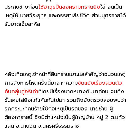
ประกบข้างก่อน
ใช้อาวุธปืนสงครามกราดยิง
ใส่ จนเป็น
เหตุให้ นายวีระยุทธ และภรรยาเสียชีวิต ส่วนบุตรชายได้
รับบาดเจ็บสาหัส
หลังเกิดเหตุเจ้าหน้าที่สืบทราบเบาะแสสำคัญว่าชนวนเหตุ
การสังหารโหดครั้งนี้มาจากความ
ขัดแย้งเรื่องส่วนตัว
กับกลุ่มคู่อริเก่า
ที่เคยมีเรื่องบาดหมางกันมาก่อน จนถึง
ขั้นเคยไล่ยิงแก้แค้นกันไปมา รวมถึงยังตรวจสอบพบว่า
รถกระบะที่คนร้ายใช้ก่อเหตุเป็นรถของ นายชำนิ ผู้
ต้องหารายนี้ ซึ่งมีตำแหน่งเป็นผู้ใหญ่บ้าน หมู่ 2 ต.แก้ว
แสน อ.นาบอน จ.นครศรีธรรมราช