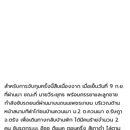
สำหรับการจับกุมครั้งนี้สืบเนื่องจาก เมื่อเย็นวันที่ 9 ก.ย.
ที่ผ่านมา ขณะที่ นายวีระยุทธ พร้อมภรรยาและลูกชาย
กำลังขับรถยนต์ผ่านมาบนถนนเพชรเกษม บริเวณด้าน
หน้าสนามกีฬาไก่ชนบ้านควนเมา ม.2 ต.ควนเมา อ.รัษฎา
จ.ตรัง เพื่อเดินทางกลับบ้านพัก ได้มีคนร้ายจำนวน 2
คน ขับรถกระบะ อีซูซุ ดีแมค ตอนครึ่ง สีเทาดำ ไล่ตาม