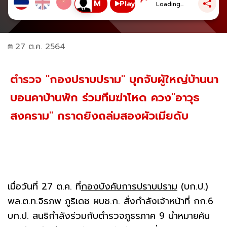
Play
Loading...
27 ต.ค. 2564
ตำรวจ "กองปราบปราม" บุกจับผู้ใหญ่บ้านนา
บอนคาบ้านพัก ร่วมทีมฆ่าโหด ควง"อาวุธ
สงคราม" กราดยิงถล่มสองผัวเมียดับ
เมื่อวันที่ 27 ต.ค. ที่
กองบังคับการปราบปราม
(บก.ป.)
พล.ต.ท.จิรภพ ภูริเดช ผบช.ก. สั่งกำลังเจ้าหน้าที่ กก.6
บก.ป. สนธิกำลังร่วมกับตำรวจภูธรภาค 9 นำหมายค้น