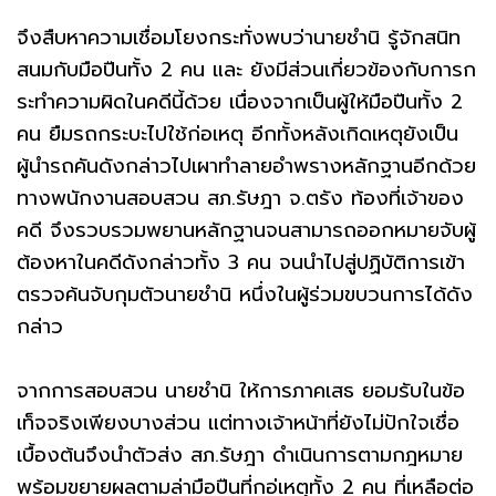
จึงสืบหาความเชื่อมโยงกระทั่งพบว่านายชำนิ รู้จักสนิท
สนมกับมือปืนทั้ง 2 คน และ ยังมีส่วนเกี่ยวข้องกับการก
ระทำความผิดในคดีนี้ด้วย เนื่องจากเป็นผู้ให้มือปืนทั้ง 2
คน ยืมรถกระบะไปใช้ก่อเหตุ อีกทั้งหลังเกิดเหตุยังเป็น
ผู้นำรถคันดังกล่าวไปเผาทำลายอำพรางหลักฐานอีกด้วย
ทางพนักงานสอบสวน สภ.รัษฎา จ.ตรัง ท้องที่เจ้าของ
คดี จึงรวบรวมพยานหลักฐานจนสามารถออกหมายจับผู้
ต้องหาในคดีดังกล่าวทั้ง 3 คน จนนำไปสู่ปฏิบัติการเข้า
ตรวจค้นจับกุมตัวนายชำนิ หนึ่งในผู้ร่วมขบวนการได้ดัง
กล่าว
จากการสอบสวน นายชำนิ ให้การภาคเสธ ยอมรับในข้อ
เท็จจริงเพียงบางส่วน แต่ทางเจ้าหน้าที่ยังไม่ปักใจเชื่อ
เบื้องต้นจึงนำตัวส่ง สภ.รัษฎา ดำเนินการตามกฎหมาย
พร้อมขยายผลตามล่ามือปืนที่กอ่เหตุทั้ง 2 คน ที่เหลือต่อ