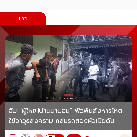
ข่าว
จับ "ผู้ใหญ่บ้านนาบอน" พัวพันสังหารโหด
ใช้อาวุธสงคราม ถล่มรถสองผัวเมียดับ