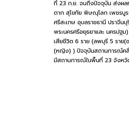
ที่ 23 ก.ย. จนถึงปัจจุบัน ส่งผ
ตาก สุโขทัย พิษณุโลก เพชรบูรณ
ศรีสะเกษ อุบลราชธานี ปราจีนบุร
พระนครศรีอยุธยาและ นครปฐม) 1
เสียชีวิต 6 ราย (ลพบุรี 5 ราย(
(หญิง) ) ปัจจุบันสถานการณ์คลี
มีสถานการณ์ในพื้นที่ 23 จังหวั