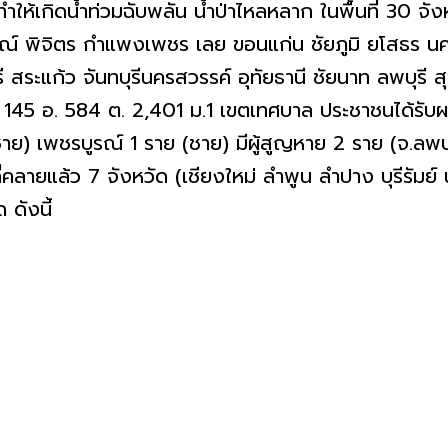
ลทำให้เกิดน้ำท่วมฉับพลัน น้ำป่าไหลหลาก ในพื้นที่ 30 จ
์ พิจิตร กำแพงเพชร เลย ขอนแก่น ชัยภูมิ ยโสธร นครรา
ี สระแก้ว จันทบุรีนครสวรรค์ อุทัยธานี ชัยนาท ลพบุรี ส
45 อ. 584 ต. 2,401 ม.1 เขตเทศบาล ประชาชนได้รับผลก
ชาย) เพชรบูรณ์ 1 ราย (ชาย) มีผู้สูญหาย 2 ราย (จ.ลพบุ
่คลายแล้ว 7 จังหวัด (เชียงใหม่ ลำพูน ลำปาง บุรีรัมย์
ด ดังนี้