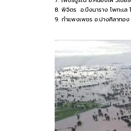
7. เพชรบูรณ์ อ.หนองไผ่ วิเชียร
8. พิจิตร อ.บึงนาราง โพทะเล โ
9. กําแพงเพชร อ.ปางศิลาทอง 