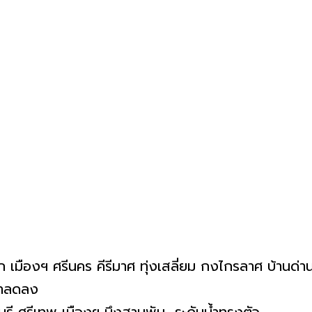
 เมืองฯ ศรีนคร คีรีมาศ ทุ่งเสลี่ยม กงไกรลาศ บ้านด่านฯ 
้ำลดลง