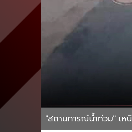
"สถานการณ์น้ำท่วม" เหนือ