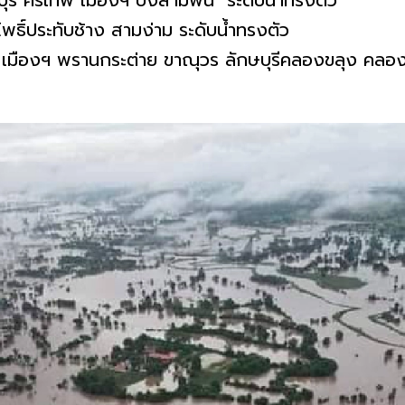
บุรี ศรีเทพ เมืองฯ บึงสามพัน ระดับน้ำทรงตัว
พธิ์ประทับช้าง สามง่าม ระดับน้ำทรงตัว
เมืองฯ พรานกระต่าย ขาณุวร ลักษบุรีคลองขลุง คลอง