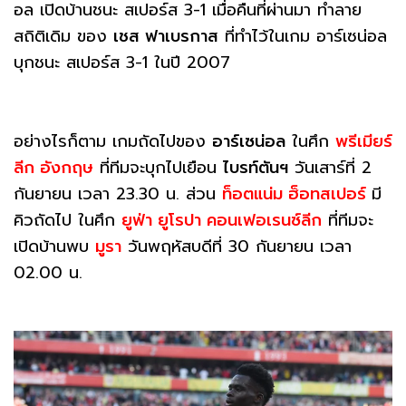
อล เปิดบ้านชนะ สเปอร์ส 3-1 เมื่อคืนที่ผ่านมา ทำลาย
สถิติเดิม ของ
เชส ฟาเบรกาส
ที่ทำไว้ในเกม อาร์เซน่อล
บุกชนะ สเปอร์ส 3-1 ในปี 2007
อย่างไรก็ตาม เกมถัดไปของ
อาร์เซน่อล
ในศึก
พรีเมียร์
ลีก อังกฤษ
ที่ทีมจะบุกไปเยือน
ไบรท์ตันฯ
วันเสาร์ที่ 2
กันยายน เวลา 23.30 น. ส่วน
ท็อตแน่ม ฮ็อทสเปอร์
มี
คิวถัดไป ในศึก
ยูฟ่า ยูโรปา คอนเฟอเรนซ์ลีก
ที่ทีมจะ
เปิดบ้านพบ
มูรา
วันพฤหัสบดีที่ 30 กันยายน เวลา
02.00 น.