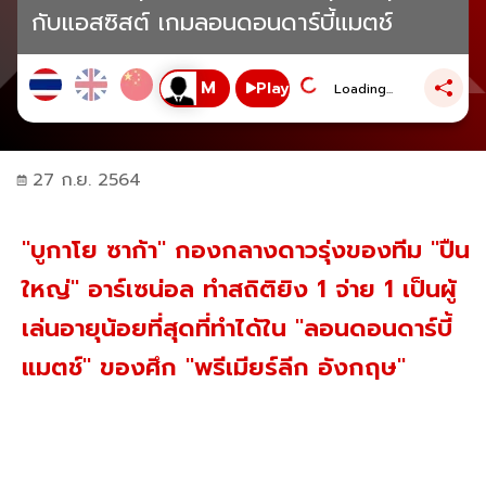
กับแอสซิสต์ เกมลอนดอนดาร์บี้แมตช์
Play
Loading...
27 ก.ย. 2564
"บูกาโย ซาก้า" กองกลางดาวรุ่งของทีม "ปืน
ใหญ่" อาร์เซน่อล ทำสถิติยิง 1 จ่าย 1 เป็นผู้
เล่นอายุน้อยที่สุดที่ทำได้ใน "ลอนดอนดาร์บี้
แมตช์" ของศึก "พรีเมียร์ลีก อังกฤษ"