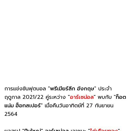
การแข่งขันฟุตบอล "
พรีเมียร์ลีก อังกฤษ
" ประจำ
ฤดูกาล 2021/22 คู่ระหว่าง "
อาร์เซน่อล
" พบกับ "
ท็อต
แน่ม ฮ็อทสเปอร์
" เมื่อคืนวันอาทิตย์ที่ 27 กันยายน
2564
ผลสรุป "
ปืนใหญ่
"
อาร์เซน่อล
เอาชนะ "
ไก่เดือยทอง
"