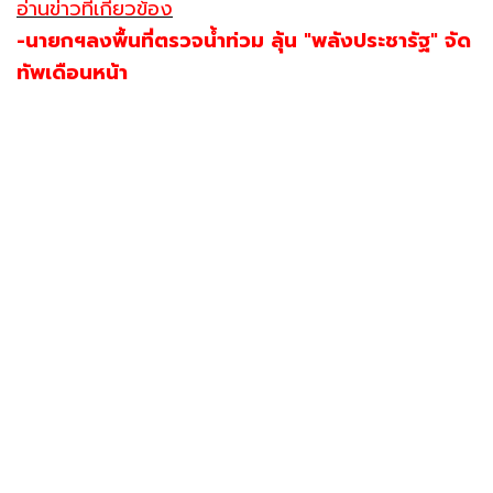
อ่านข่าวที่เกี่ยวข้อง
-นายกฯลงพื้นที่ตรวจน้ำท่วม ลุ้น "พลังประชารัฐ" จัด
ทัพเดือนหน้า