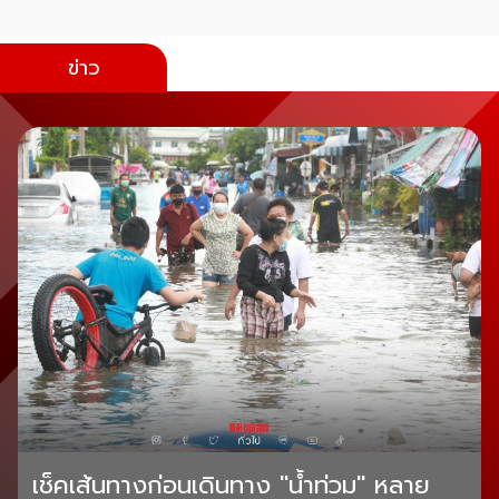
ข่าว
เช็คเส้นทางก่อนเดินทาง "น้ำท่วม" หลาย