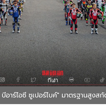
บีอาร์ไอซี ซูเปอร์ไบค์" มาตรฐานสูงสก