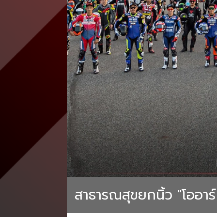
สาธารณสุขยกนิ้ว "โออาร์ 