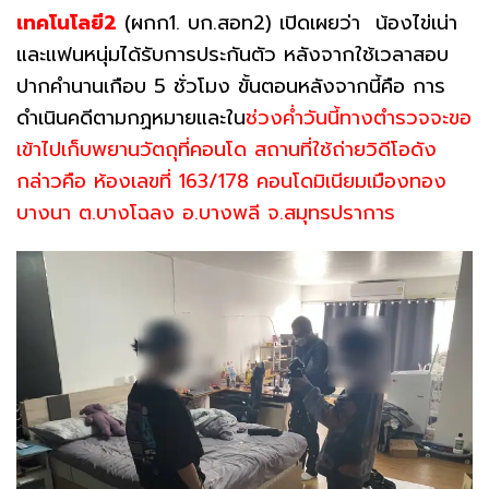
เทคโนโลยี2
(ผกก1. บก.สอท2) เปิดเผยว่า น้องไข่เน่า
และแฟนหนุ่มได้รับการประกันตัว หลังจากใช้เวลาสอบ
ปากคำนานเกือบ 5 ชั่วโมง ขั้นตอนหลังจากนี้คือ การ
ดำเนินคดีตามกฏหมายและใน
ช่วงค่ำวันนี้ทางตำรวจจะขอ
เข้าไปเก็บพยานวัตถุที่คอนโด สถานที่ใช้ถ่ายวิดีโอดัง
กล่าวคือ ห้องเลขที่ 163/178 คอนโดมิเนียมเมืองทอง
บางนา ต.บางโฉลง อ.บางพลี จ.สมุทรปราการ