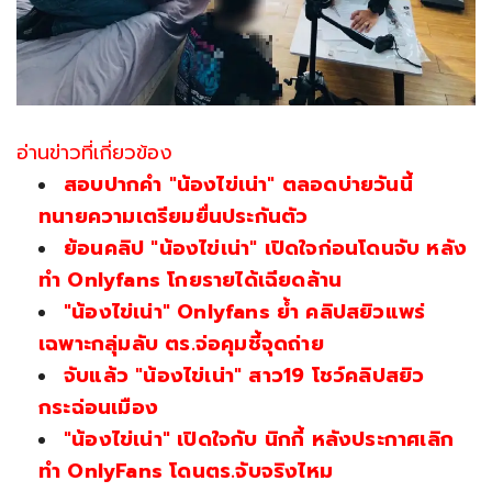
อ่านข่าวที่เกี่ยวข้อง
สอบปากคำ "น้องไข่เน่า" ตลอดบ่ายวันนี้
ทนายความเตรียมยื่นประกันตัว
ย้อนคลิป "น้องไข่เน่า" เปิดใจก่อนโดนจับ หลัง
ทำ Onlyfans โกยรายได้เฉียดล้าน
"น้องไข่เน่า" Onlyfans ย้ำ คลิปสยิวแพร่
เฉพาะกลุ่มลับ ตร.จ่อคุมชี้จุดถ่าย
จับแล้ว "น้องไข่เน่า" สาว19 โชว์คลิปสยิว
กระฉ่อนเมือง
"น้องไข่เน่า" เปิดใจกับ นิกกี้ หลังประกาศเลิก
ทำ OnlyFans โดนตร.จับจริงไหม