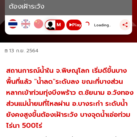
ต้องเฝ้าระวัง
Play
Loading...
13 ก.ย. 2564
สถานการณ์น้ำใน จ.พิษณุโลก เริ่มดีขึ้นบาง
พื้นที่แล้ว "น้ำลด"ระดับลง ขณะที่บางส่วน
หลากเข้าท่วมทุ่งบึงพร้าว ต.ชัยนาม อ.วังทอง
ส่วนแม่น้ำยมที่ไหลผ่าน อ.บางระกำ ระดับน้ำ
ยังคงสูงขึ้นต้องเฝ้าระวัง บางจุดน้ำเอ่อท่วม
ไร่นา 500ไร่