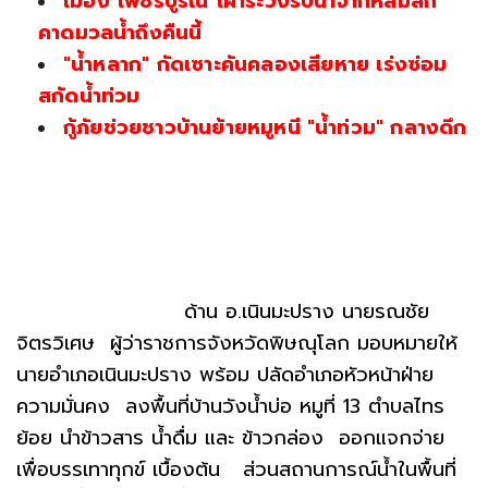
เมือง"เพชรบูรณ์"เฝ้าระวังรับน้ำจากหล่มสัก
คาดมวลน้ำถึงคืนนี้
"น้ำหลาก" กัดเซาะคันคลองเสียหาย เร่งซ่อม
สกัดน้ำท่วม
กู้ภัยช่วยชาวบ้านย้ายหมูหนี "น้ำท่วม" กลางดึก
ด้าน อ.เนินมะปราง นายรณชัย
จิตรวิเศษ ผู้ว่าราชการจังหวัดพิษณุโลก มอบหมายให้
นายอำเภอเนินมะปราง พร้อม ปลัดอำเภอหัวหน้าฝ่าย
ความมั่นคง ลงพื้นที่บ้านวังน้ำบ่อ หมูที่ 13 ตำบลไทร
ย้อย นำข้าวสาร น้ำดื่ม และ ข้าวกล่อง ออกแจกจ่าย
เพื่อบรรเทาทุกข์ เบื้องต้น ส่วนสถานการณ์น้ำในพื้นที่