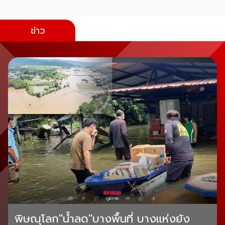
ข่าว
พิษณุโลก"น้ำลด"บางพื้นที่ บางแห่งยัง