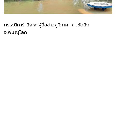
กรรณิการ์ สิงหะ ผู้สื่อข่าวภูมิภาค คมชัดลึก
จ.พิษณุโลก