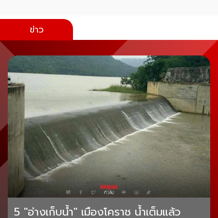
ข่าว
5 "อ่างเก็บน้ำ" เมืองโคราช น้ำเต็มแล้ว