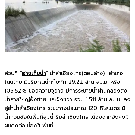
ส่วนที่
"
อ่างเก็บน้ำ
"
น้ำลำเชียงไกร(ตอนล่าง) อำเภอ
โนนไทย มีปริมาณน้ำเก็บกัก 29.22 ล้าน ลบ.ม. หรือ
105.52% ของความจุอ่าง มีการระบายน้ำผ่านคลองส่ง
น้ำสายใหญ่ฝั่งซ้าย และฝั่งขวา รวม 1.511 ล้าน ลบ.ม. ลง
สู่ลำน้ำลำเชียงไกร ระยะทางประมาณ 120 กิโลเมตร มี
น้ำท่วมขังในพื้นที่ลุ่มต่ำริมลำเชียงไกร เนื่องจากยังคงมี
ฝนตกต่อเนื่องในพื้นที่