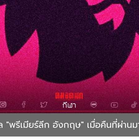
พรีเมียร์ลีก อังกฤษ" เมื่อคืนที่ผ่านม