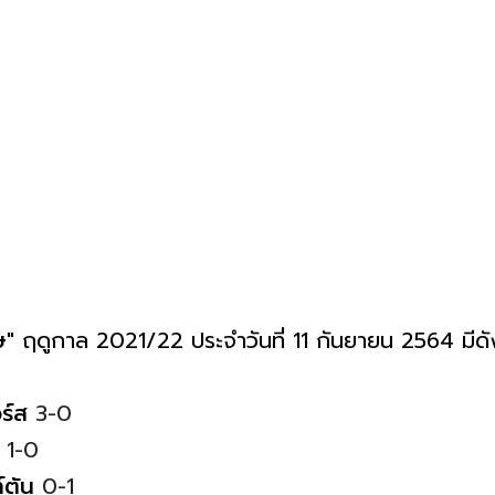
ษ
" ฤดูกาล 2021/22 ประจำวันที่ 11 กันยายน 2564 มีดัง
ร์ส
3-0
1-0
์ตัน
0-1