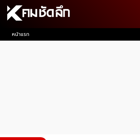
หน้าแรก