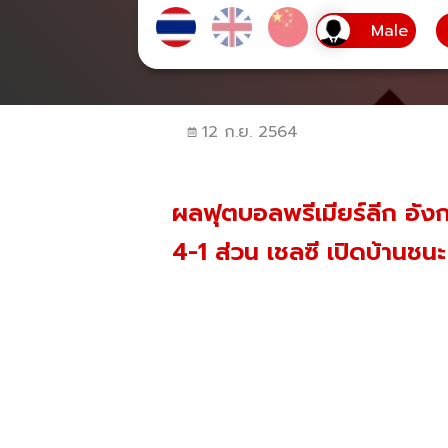
12 ก.ย. 2564
ผลฟุตบอลพรีเมียร์ลีก อัง
4-1 ส่วน เชลซี เปิดบ้านชนะ 