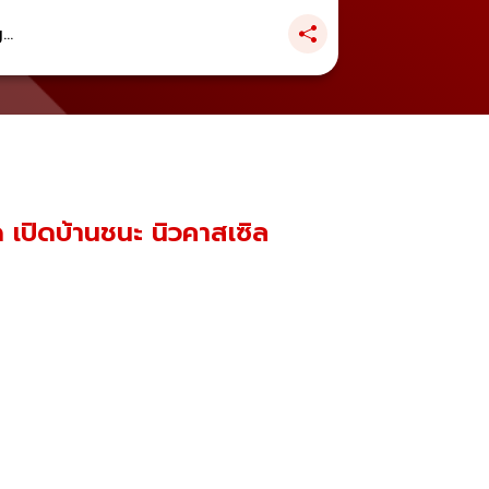
..
เปิดบ้านชนะ นิวคาสเซิล