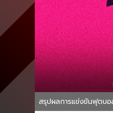
สรุปผลการแข่งขันฟุตบอล "