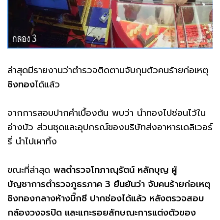
ล่าสุดมีรายงานว่าตำรวจติดตามจับกุมตัวคนร้ายก่อเหตุ
ชิงทอง
ได้แล้ว
จากการสอบปากคำเบื้องต้น พบว่า นำทองไปซ่อนไว้ใน
อ่างบัว ส่วนชุดและอุปกรณ์ของบริษัทส่งอาหารเดลิเวอร์
รี่ นำไปเผาทิ้ง
ขณะที่ล่าสุด
พลตำรวจโทภาณุรัตน์ หลักบุญ ผู้
บัญชาการตำรวจภูธรภาค 3 ยืนยันว่า จับคนร้ายก่อเหตุ
ชิงทองกลางห้างบิ๊กซี ปากช่องได้แล้ว หลังตรวจสอบ
กล้องวงจรปิด และแกะรอยลักษณะการแต่งตัวของ