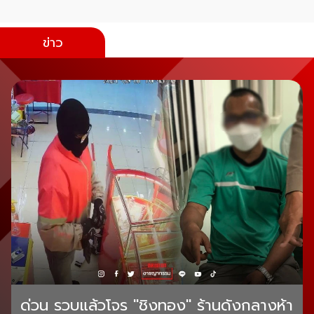
ข่าว
ด่วน รวบแล้วโจร "ชิงทอง" ร้านดังกลางห้า