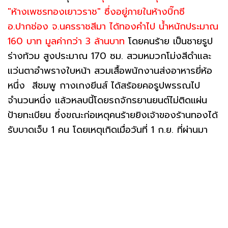
"ห้างเพชรทองเยาวราช" ซึ่งอยู่ภายในห้างบิ๊กซี
อ.ปากช่อง จ.นครราชสีมา ได้ทองคำไป น้ำหนักประมาณ
160 บาท มูลค่ากว่า 3 ล้านบาท
โดยคนร้าย เป็นชายรูป
ร่างท้วม สูงประมาณ 170 ซม. สวมหมวกโม่งสีดำและ
แว่นตาอำพรางใบหน้า สวมเสื้อพนักงานส่งอาหารยี่ห้อ
หนึ่ง สีชมพู กางเกงยีนส์ ได้สร้อยคอรูปพรรณไป
จำนวนหนึ่ง แล้วหลบนี้โดยรถจักรยานยนต์ไม่ติดแผ่น
ป้ายทะเบียน ซึ่งขณะก่อเหตุคนร้ายยิงเจ้าของร้านทองได้
รับบาดเจ็บ 1 คน โดยเหตุเกิดเมื่อวันที่ 1 ก.ย. ที่ผ่านมา