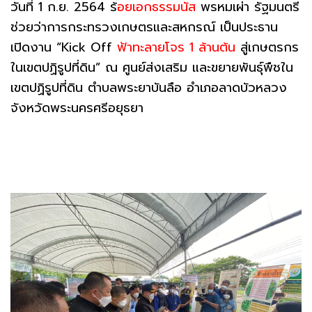
วันที่ 1 ก.ย. 2564 ร้
อยเอกธรรมนัส
พรหมเผ่า รัฐมนตรี
ช่วยว่าการกระทรวงเกษตรและสหกรณ์ เป็นประธาน
เปิดงาน “Kick Off
ฟ้าทะลายโจร 1 ล้านต้น
สู่เกษตรกร
ในเขตปฏิรูปที่ดิน” ณ ศูนย์ส่งเสริม และขยายพันธุ์พืชใน
เขตปฏิรูปที่ดิน ตำบลพระยาบันลือ อำเภอลาดบัวหลวง
จังหวัดพระนครศรีอยุธยา