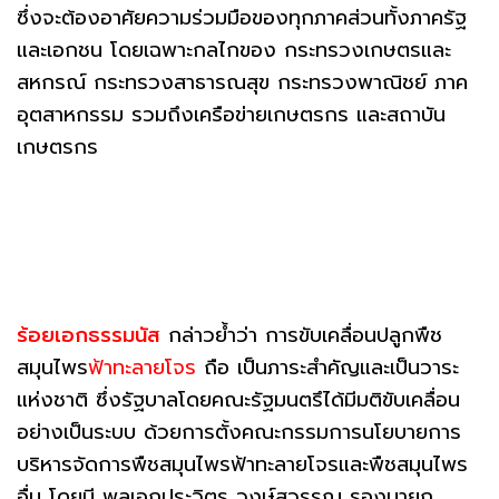
ซึ่งจะต้องอาศัยความร่วมมือของทุกภาคส่วนทั้งภาครัฐ
และเอกชน โดยเฉพาะกลไกของ กระทรวงเกษตรและ
สหกรณ์ กระทรวงสาธารณสุข กระทรวงพาณิชย์ ภาค
อุตสาหกรรม รวมถึงเครือข่ายเกษตรกร และสถาบัน
เกษตรกร
ร้อยเอกธรรมนัส
กล่าวย้ำว่า การขับเคลื่อนปลูกพืช
สมุนไพร
ฟ้าทะลายโจร
ถือ เป็นภาระสำคัญและเป็นวาระ
แห่งชาติ ซึ่งรัฐบาลโดยคณะรัฐมนตรึได้มีมติขับเคลื่อน
อย่างเป็นระบบ ด้วยการตั้งคณะกรรมการนโยบายการ
บริหารจัดการพืชสมุนไพรฟ้าทะลายโจรและพืชสมุนไพร
อื่น โดยมี พลเอกประวิตร วงษ์สุวรรณ รองนายก