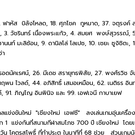
: 1. ฟาหัส บิลังโหลด, 18. ศุภโชค กูหมาด, 37. จตุรงค
๊ะ, 3. วัชรินทร์ เนื่องพระแก้ว, 4. สมยศ พงษ์สุวรรณ์, 5.
ชานนท์ มะลิซ้อน, 9. ดานิลโล่ โลเปซ, 10. เซยะ ซูงิชิตะ, 
่า
 รอดนัคเรศน์, 26. มีเดช สรายุทธพิสัย, 27. พงศ์รวิช 
ฤพน ไวลด์, 44. อภิสิทธิ์ เสมอเหมือน, 62. เนติธร อินทน
องดี, 91. ภิญโญ อินพินิจ และ 99. เอฟเจนี กาบาเยฟ
ดูกาลแข่งขันใหม่ "เชียงใหม่ เอฟซี" ลงเล่นเกมอุ่นเครื
ก 1 แข่งกันที่สนามกีฬาสมโภช 700 ปี เชียงใหม่ โดยเป็
 โคตรสุโพธิ์ ที่ทำประตู ในนาทีที่ 68 ช่วย ส่วน