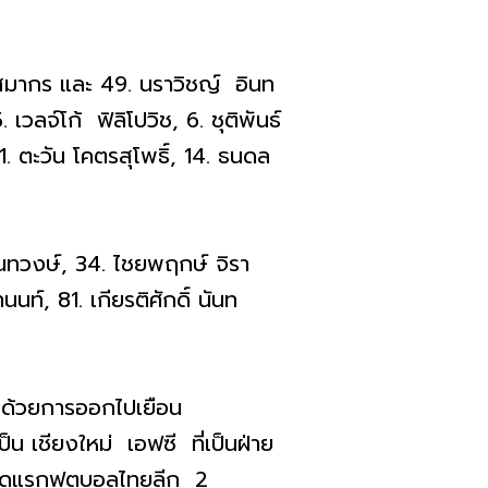
์ สมากร และ 49. นราวิชญ์ อินท
 เวลจ์โก้ ฟิลิโปวิช, 6. ชุติพันธ์
11. ตะวัน โคตรสุโพธิ์, 14. ธนดล
จันทวงษ์, 34. ไชยพฤกษ์ จิรา
นท์, 81. เกียรติศักดิ์ นันท
่องด้วยการออกไปเยือน
น เชียงใหม่ เอฟซี ที่เป็นฝ่าย
เกมนัดแรกฟุตบอลไทยลีก 2