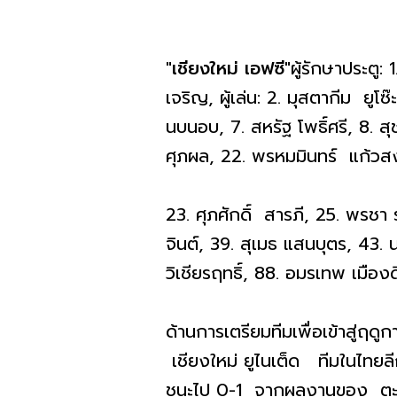
"เชียงใหม่ เอฟซี"
ผู้รักษาประตู
เจริญ, ผู้เล่น: 2. มุสตากีม ยูโซ
นบนอบ, 7. สหรัฐ โพธิ์ศรี, 8. สุ
ศุภผล, 22. พรหมมินทร์ แก้วสง
23. ศุภศักดิ์ สารภี, 25. พรชา
จินต์, 39. สุเมธ แสนบุตร, 43. น
วิเชียรฤทธิ์, 88. อมรเทพ เมื
ด้านการเตรียมทีมเพื่อเข้าสู่ฤ
เชียงใหม่ ยูไนเต็ด ทีมในไทยลี
ชนะไป 0-1 จากผลงานของ ตะวัน