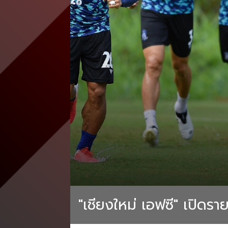
"เชียงใหม่ เอฟซี" เปิดรายช