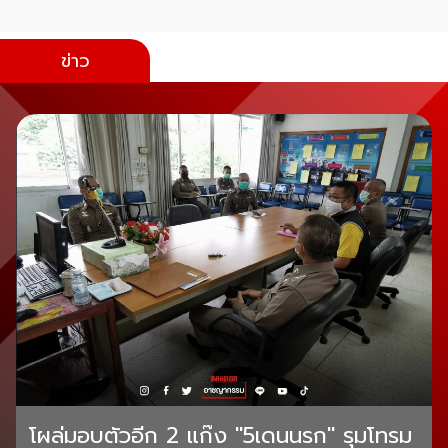
ข่าว
โผล่มอบตัวอีก 2 แก๊ง "5เดนนรก" รุมโทรม