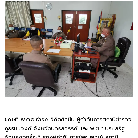
ขณะที่ พ.ต.อ.ธำรง จิกิตศิลปิน ผู้กำกับการสถานีตำรวจ
ภูธรแม่วงก์ จังหวัดนครสวรรค์ และ พ.ต.ท.ประเสริฐ
จักษุรุ่งฤทธิ์ระวี รองผู้กำกับการ(สอบสวน) สถานี