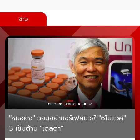
ข่าว
"หมอยง" วอนอย่าแชร์เฟคนิวส์ "ซิโนแวค"
3 เข็มต้าน "เดลตา"