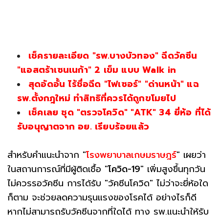
เช็ครายละเอียด "รพ.บางบัวทอง" ฉีดวัคซีน
"แอสตร้าเซนเนก้า" 2 เข็ม แบบ Walk in
สุดอัดอั้น ไร้ชื่อฉีด "ไฟเซอร์" "ด่านหน้า" แฉ
รพ.ตั้งกฎใหม่ ทำสิทธิที่ควรได้ถูกขโมยไป
เช็คเลย ชุด "ตรวจโควิด" "ATK" 34 ยี่ห้อ ที่ได้
รับอนุญาตจาก อย. เรียบร้อยแล้ว
สำหรับคำแนะนำจาก "
โรงพยาบาลเกษมราษฎร์
" เผยว่า
ในสถานการณ์ที่มีผู้ติดเชื้อ "
โควิด-19
" เพิ่มสูงขึ้นทุกวัน
ไม่ควรรอวัคซีน การได้รับ "วัคซีนโควิด" ไม่ว่าจะยี่ห้อใด
ก็ตาม จะช่วยลดความรุนแรงของโรคได้ อย่างไรก็ดี
หากไม่สามารถรับวัคซีนจากที่ใดได้ ทาง รพ.แนะนำให้รับ