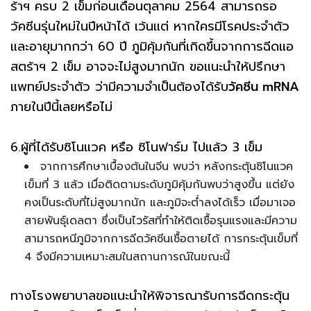
ร้าฯ ครบ 2 เข็มก่อนเดือนตุลาคม 2564 สามารถรอ
วัคซีนรุ่นใหม่ในปีหน้าได้ เว้นแต่ หากใครมีโรคประจำตัว
และอายุมากกว่า 60 ปี ภูมิคุ้มกันที่เกิดขึ้นจากการฉีดแอ
สตร้าฯ 2 เข็ม อาจจะไม่สูงมากนัก ขอแนะนำให้ปรึกษา
แพทย์ประจำตัว ว่ามีความจำเป็นต้องได้รับ
วัคซีน mRNA
ภายในปีนี้เลยหรือไม่
6.ผู้ที่ได้รับซิโนแวค หรือ ซิโนฟาร์ม ไปแล้ว 3 เข็ม
จากการศึกษาเบื้องต้นในจีน พบว่า หลังกระตุ้นซิโนแวค
เข็มที่ 3 แล้ว เมื่อติดตามระดับภูมิคุ้มกันพบว่าสูงขึ้น แต่ยัง
คงเป็นระดับที่ไม่สูงมากนัก และภูมิจะต่ำลงได้เร็ว เมื่อมาเจอ
สายพันธุ์เดลตา ซึ่งเป็นไวรัสที่ทำให้ติดเชื้อรุนแรงและมีความ
สามารถหนีภูมิจากการฉีดวัคซีนเชื้อตายได้ การกระตุ้นเข็มที่
4 จึงมีความเหมาะสมในสถานการณ์ในขณะนี้
ทางโรงพยาบาลขอแนะนำให้พิจารณารับการฉีดกระตุ้น