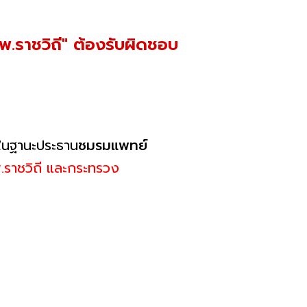
พ.ราชวิถี" ต้องรับผิดชอบ
ในฐานะประธาน
ชมรมแพทย์
.ราชวิถี และกระทรวง