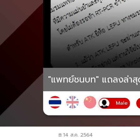
"แพทย์ชนบท" แถลงล่าสุด
14 ส.ค. 2564