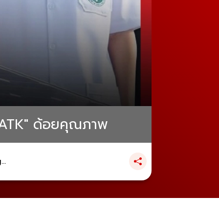
อ "ATK" ด้อยคุณภาพ
..