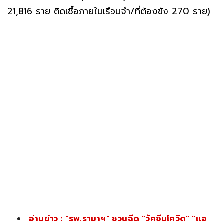
21,816 ราย ติดเชื้อภายในเรือนจำ/ที่ต้องขัง 270 ราย)
อ่านข่าว : "รพ.รามาฯ" ชวนฉีด "วัคซีนโควิด" "แอ