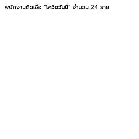
พนักงานติดเชื้อ
"โควิดวันนี้"
จำนวน 24 ราย