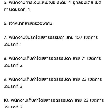
5. พนักงานการเงินและบัญชี ระดับ 4 อู่คลองเตย เขต
การเดินรถที่ 4
6. เจ้าหน้าที่สายตรวจพิเศษ
7. พนักงานขับรถโดยสารธรรมดา สาย 107 เขตการ
เดินรถที่ 1
8. พนักงานเก็บค่าโดยสารรถธรรมดา สาย 71 เขตการ
เดินรถที่ 2
9. พนักงานเก็บค่าโดยสารรถธรรมดา สาย 23 เขตการ
เดินรถที่ 3
10. พนักงานเก็บค่าโดยสารรถธรรมดา สาย 23 เขตการ
เดินรถที่ 3