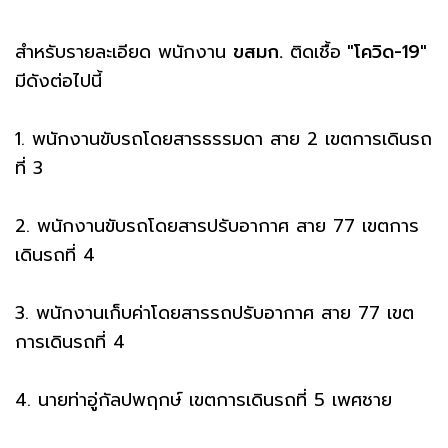
สำหรับรายละเอียด พนักงาน
ขสมก.
ติดเชื้อ
"โควิด-19"
มีดังต่อไปนี้
1. พนักงานขับรถโดยสารธรรมดา สาย 2 เขตการเดินรถ
ที่ 3
2. พนักงานขับรถโดยสารปรับอากาศ สาย 77 เขตการ
เดินรถที่ 4
3. พนักงานเก็บค่าโดยสารรถปรับอากาศ สาย 77 เขต
การเดินรถที่ 4
4. นายท่าอู่กัลปพฤกษ์ เขตการเดินรถที่ 5 เพศชาย