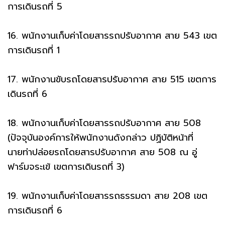
การเดินรถที่ 5
16. พนักงานเก็บค่าโดยสารรถปรับอากาศ สาย 543 เขต
การเดินรถที่ 1
17. พนักงานขับรถโดยสารปรับอากาศ สาย 515 เขตการ
เดินรถที่ 6
18. พนักงานเก็บค่าโดยสารรถปรับอากาศ สาย 508
(ปัจจุบันองค์การให้พนักงานดังกล่าว ปฏิบัติหน้าที่
นายท่าปล่อยรถโดยสารปรับอากาศ สาย 508 ณ อู่
ฟาร์มจระเข้ เขตการเดินรถที่ 3)
19. พนักงานเก็บค่าโดยสารรถธรรมดา สาย 208 เขต
การเดินรถที่ 6