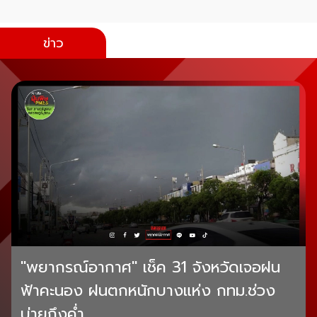
ข่าว
"พยากรณ์อากาศ" เช็ค 31 จังหวัดเจอฝน
ฟ้าคะนอง ฝนตกหนักบางแห่ง กทม.ช่วง
บ่ายถึงค่ำ