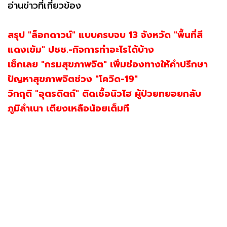
อ่านข่าวที่เกี่ยวข้อง
สรุป "ล็อกดาวน์" แบบครบจบ 13 จังหวัด "พื้นที่สี
แดงเข้ม" ปชช.-กิจการทำอะไรได้บ้าง
เช็กเลย "กรมสุขภาพจิต" เพิ่มช่องทางให้คำปรึกษา
ปัญหาสุขภาพจิตช่วง "โควิด-19"
วิกฤติ "อุตรดิตถ์" ติดเชื้อนิวไฮ ผู้ป่วยทยอยกลับ
ภูมิลำเนา เตียงเหลือน้อยเต็มที