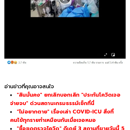
อ่านข่าวที่คุณอาจสนใจ
"สินมั่นคง" ยกเลิกบอกเลิก "ประกันโควิดเจอ
จ่ายจบ" ด่วนสถานะกรมธรรม์เช็กที่นี่
"ไม่อยากตาย" เรื่องเล่า COVID-ICU สิ่งที่
คนไข้ทุกรายทำเหมือนกันเมื่อเจอหมอ
"ซื้อชุดตรวจโควิด" ดีเดย์ 3 สถานที่ขายวันนี้ 5