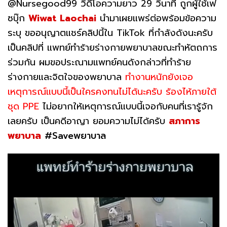
@Nursegood99 วิดีโอความยาว 29 วินาที ถูกผู้ใช้เฟ
ซบุ๊ก
Wiwat Laochai
นำมาเผยแพร่ต่อพร้อมข้อความ
ระบุ ขออนุญาตแชร์คลิปนี้ใน TikTok ที่กำลังดังนะครับ
เป็นคลิปที่ แพทย์ทำร้ายร่างกายพยาบาลขณะทำหัตถการ
ร่วมกัน ผมขอประณามแพทย์คนดังกล่าวที่ทำร้าย
ร่างกายและจิตใจของพยาบาล
ทำงานหนักยังเจอ
เหตุการณ์แบบนี้เป็นใครคงทนไม่ได้นะครับ ร้องไห้ภายใต้
ชุด PPE
ไม่อยากให้เหตุการณ์แบบนี้เจอกับคนที่เรารู้จัก
เลยครับ เป็นคดีอาญา ยอมความไม่ได้ครับ
สภาการ
พยาบาล
#Saveพยาบาล