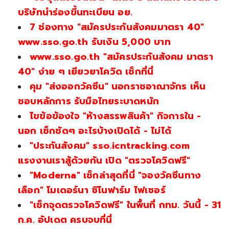
บริษัทนำร่องขึ้นทะเบียน อย.
7 ช่องทาง "สมัครประกันสังคมมาตรา 40"
www.sso.go.th รับเงิน 5,000 บาท
www.sso.go.th "สมัครประกันสังคม มาตรา
40" ง่าย ๆ เยียวยาโควิด เช็กที่นี่
คุม "ส่งออกวัคซีน" นอกราชอาณาจักร เห็น
ชอบหลักการ รับมือไทยระบาดหนัก
ไขข้อข้องใจ "ห้างสรรพสินค้า" กิจการใน -
นอก เช็กชัดๆ อะไรบ้างเปิดได้ - ไม่ได้
"ประกันสังคม" sso.icntracking.com
แรงงานเราสู้ด้วยกัน เปิด "ตรวจโควิดฟรี"
"Moderna" เช็กล่าสุดที่นี่ "จองวัคซีนทาง
เลือก" โมเดอร์นา ซิโนฟาร์ม ไฟเซอร์
"เช็กจุดตรวจโควิดฟรี" ในพื้นที่ กทม. วันนี้ - 31
ก.ค. อัปเดต ครบจบที่นี่