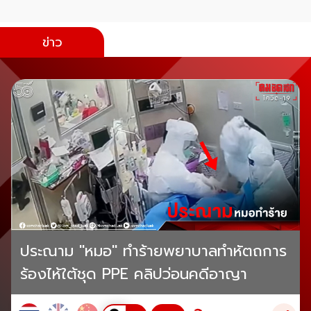
ข่าว
ประณาม "หมอ" ทำร้ายพยาบาลทำหัตถการ
ร้องไห้ใต้ชุด PPE คลิปว่อนคดีอาญา