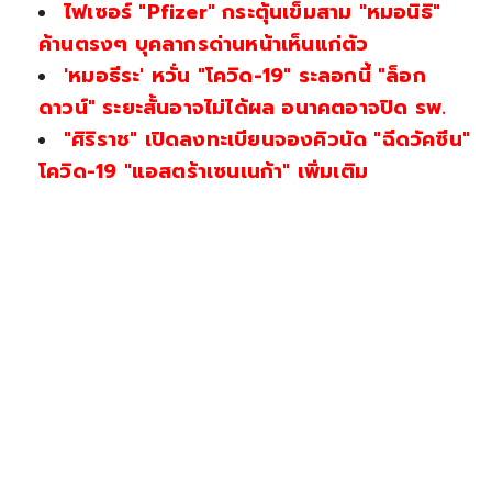
ไฟเซอร์ "Pfizer" กระตุ้นเข็มสาม "หมอนิธิ"
ค้านตรงๆ บุคลากรด่านหน้าเห็นแก่ตัว
'หมอธีระ' หวั่น "โควิด-19" ระลอกนี้ "ล็อก
ดาวน์" ระยะสั้นอาจไม่ได้ผล อนาคตอาจปิด รพ.
"ศิริราช" เปิดลงทะเบียนจองคิวนัด "ฉีดวัคซีน"
โควิด-19 "แอสตร้าเซนเนก้า" เพิ่มเติม