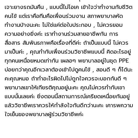
เจาะยางรถมันคืน , แบบนี้ไม่โอเค เข้าใจว่าทำงานกับชีวิต
คนไข้ แต่เราคือทีมคือเพื่อนร่วมงาน สภาพยาบาลหัด
ทำงานบ้างนะคะ ไม่ใช่เเค่ต่อใบประกอบ , ไม่ควรยอม
ความอย่างยิ่งค่ะ เราทำงานร่วมสายอาชีพกัน การ
สื่อสาร สัมพันธภาพคือเรื่องที่ดีค่ะ ถ้าเป็นแบบนี้ ไม่ควร
มาเป็นค่ะ , คุณทำกับเพื่อนร่วมวิชาชีพแบบนี้ คิดอะไรอยู่
ทุกคนเหนื่อยหมดเท่ากัน เผลอๆ พยาบาลอยู่ในชุด PPE
บ่อยกว่าคุณอีกเวลาต้องเข้าไปดูคนไข้ , สอนดี ๆ ก็ได้นะ
คะคุณหมอ ถ้าทำอะไรผิดไปไม่ถูกใจควรจะบอกกันดี ๆ
พยาบาลเขาให้เกียรติคุณอยู่นะคะ คุณไม่ควรทำกับเขา
แบบนั้นเลยค่ะ ยิ่งตอนนี้สถานการณ์เครียดเหนื่อยกันอยู่
แล้ววิชาชีพเราควรให้กำลังใจกันดีกว่านะคะ เคารพความ
ใจเย็นของพยาบาลผู้ร่วมวิชาชีพค่ะ