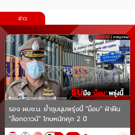
ข่าว
รอง ผบช.น. ย้ำชุมนุมพรุ่งนี้ "ม็อบ" ฝ่าฝืน
"ล็อกดาวน์" โทษหนักคุก 2 ปี