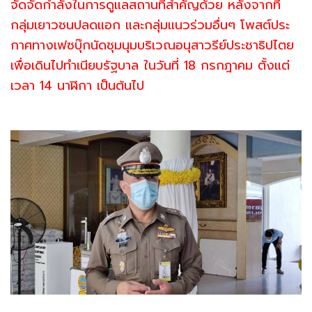
จัดจัดกำลังในการดูแลสถานที่สำคัญด้วย หลังจากที่
กลุ่มเยาวชนปลดแอก และกลุ่มแนวร่วมอื่นๆ โพสต์ประ
กาศทางเฟซบุ๊กนัดชุมนุมบริเวณอนุสาวรีย์ประชาธิปไตย
เพื่อเดินไปทำเนียบรัฐบาล ในวันที่ 18 กรกฎาคม ตั้งแต่
เวลา 14 นาฬิกา เป็นต้นไป