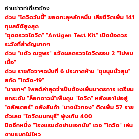
อ่านข่าวท่เกี่ยวข้อง
ด่วน "โควิดวันนี้" ยอดทะลุหลักหมื่น เสียชีวิตเพิ่ม 141
ทุบสถิติสูงสุด
"ชุดตรวจโควิด" "Antigen Test Kit" เปิดข้อควร
ระวังที่สำคัญมากๆ
ด่วน "แต้ว ณฐพร" แจ้งผลตรวจโควิดรอบ 2 "ไม่พบ
เชื้อ"
ด่วน ราชกิจจาฯฉบับที่ 6 ประกาศห้าม "ชุมนุมมั่วสุม"
สกัด "โควิด-19"
"นายกฯ" โพสต์ล่าสุดจำเป็นต้องเพิ่มมาตรการ เตรียม
ยกระดับ "ล็อกดาวน์"เพิ่มคุม "โควิด" หลังเอาไม่อยู่
"คลัสเตอร์" คลังสินค้า "บางบัวทอง" ติดเพิ่ม 57 ราย
ตัวเลข "โควิดนนทบุรี" พุ่งเกิน 400
ปิดอีกหนึ่ง "โรงแรมดังย่านเอกมัย" เจอ "โควิด" เล่น
งานแบกไม่ไหว