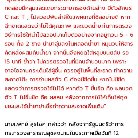
ทดสอบมีหลุมและแถบกระดาษกรองด้านล่าง มีตัวอักษร
C และ T , ไม้สวอปพันสำลีในแพคเกจที่ซีลอย่างดี หาก
ฉีกขาดแสดงว่าไม่ได้คุณภาพ และขวดน้ำยาในการตรวจ
วิธีการใช้ให้นำไม้สวอปมาเก็บตัวอย่างจากจมูกวน 5 - 6
รอบ ทั้ง 2 ข้าง นำมาจุ่มลงในหลอดน้ำยา หมุนวนให้สาร
คัดหลั่งผสมกับน้ำยา จากนั้นจึงหยดใส่หลุมบนตลับ รอ
15 นาที ย้ำว่า ไม่ควรตรวจในที่มีคนจำนวนมาก เพราะ
อาจไอจามกระเด็นใส่ผู้อื่น ควรอยู่ในพื้นที่สะอาด ทำความ
สะอาดโต๊ะ การอ่านผลตัว C ต้องมีขีดขึ้น หากไม่มีขีด
แสดงว่าการตรวจใช้ไม่ได้ หากตัว T ขึ้นขีด คือ ผลบวก
ตัว T ไม่ขึ้นขีด คือ ผลลบ หลังจากการใช้ให้เก็บใส่ถุง
ขยะและใช้น้ำยาฆ่าเชื้อทำความสะอาดเพิ่มเติม”
นายแพทย์ สุรโชค กล่าวว่า หลังจากรัฐมนตรีว่าการ
กระทรวงสาธารณสุขลงนามในประกาศเมื่อวันที่ 12