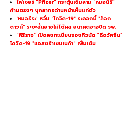
ไฟเซอร์ "Pfizer" กระตุ้นเข็มสาม "หมอนิธิ"
ค้านตรงๆ บุคลากรด่านหน้าเห็นแก่ตัว
'หมอธีระ' หวั่น "โควิด-19" ระลอกนี้ "ล็อก
ดาวน์" ระยะสั้นอาจไม่ได้ผล อนาคตอาจปิด รพ.
"ศิริราช" เปิดลงทะเบียนจองคิวนัด "ฉีดวัคซีน"
โควิด-19 "แอสตร้าเซนเนก้า" เพิ่มเติม