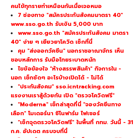
คนไข้ทุกรายทำเหมือนกันเมื่อเจอหมอ
7 ช่องทาง "สมัครประกันสังคมมาตรา 40"
www.sso.go.th รับเงิน 5,000 บาท
www.sso.go.th "สมัครประกันสังคม มาตรา
40" ง่าย ๆ เยียวยาโควิด เช็กที่นี่
คุม "ส่งออกวัคซีน" นอกราชอาณาจักร เห็น
ชอบหลักการ รับมือไทยระบาดหนัก
ไขข้อข้องใจ "ห้างสรรพสินค้า" กิจการใน -
นอก เช็กชัดๆ อะไรบ้างเปิดได้ - ไม่ได้
"ประกันสังคม" sso.icntracking.com
แรงงานเราสู้ด้วยกัน เปิด "ตรวจโควิดฟรี"
"Moderna" เช็กล่าสุดที่นี่ "จองวัคซีนทาง
เลือก" โมเดอร์นา ซิโนฟาร์ม ไฟเซอร์
"เช็กจุดตรวจโควิดฟรี" ในพื้นที่ กทม. วันนี้ - 31
ก.ค. อัปเดต ครบจบที่นี่