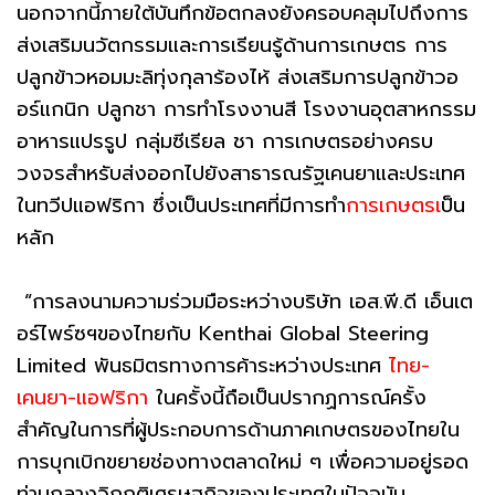
นอกจากนี้ภายใต้บันทึกข้อตกลงยังครอบคลุมไปถึงการ
ส่งเสริมนวัตกรรมและการเรียนรู้ด้านการเกษตร การ
ปลูกข้าวหอมมะลิทุ่งกุลาร้องไห้ ส่งเสริมการปลูกข้าวอ
อร์แกนิก ปลูกชา การทำโรงงานสี โรงงานอุตสาหกรรม
อาหารแปรรูป กลุ่มซีเรียล ชา การเกษตรอย่างครบ
วงจรสำหรับส่งออกไปยังสาธารณรัฐเคนยาและประเทศ
ในทวีปแอฟริกา ซึ่งเป็นประเทศที่มีการทำ
การเกษตรเ
ป็น
หลัก
“การลงนามความร่วมมือระหว่างบริษัท เอส.พี.ดี เอ็นเต
อร์ไพร์ซฯของไทยกับ Kenthai Global Steering
Limited พันธมิตรทางการค้าระหว่างประเทศ
ไทย-
เคนยา-แอฟริกา
ในครั้งนี้ถือเป็นปรากฏการณ์ครั้ง
สำคัญในการที่ผู้ประกอบการด้านภาคเกษตรของไทยใน
การบุกเบิกขยายช่องทางตลาดใหม่ ๆ เพื่อความอยู่รอด
ท่ามกลางวิกฤติเศรษฐกิจของประเทศในปัจจุบัน