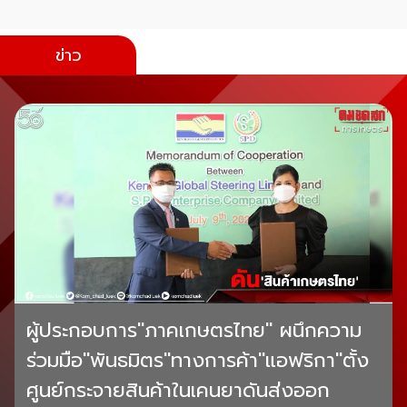
ข่าว
ผู้ประกอบการ"ภาคเกษตรไทย" ผนึกความ
ร่วมมือ"พันธมิตร"ทางการค้า"แอฟริกา"ตั้ง
ศูนย์กระจายสินค้าในเคนยาดันส่งออก