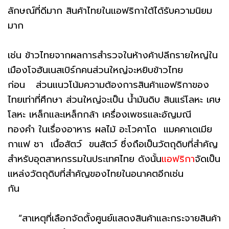
ลักษณ์ที่ดีมาก สินค้าไทยในแอฟริกาใต้ได้รับความนิยม
มาก
เช่น ข้าวไทยจากผลการสำรวจในห้างค้าปลีกรายใหญ่ใน
เมืองโจฮันเนสเบิร์กคนส่วนใหญ่จะหยิบข้าวไทย
ก่อน ส่วนแนวโน้มความต้องการสินค้าแอฟริกาของ
ไทยเท่าที่ศึกษา ส่วนใหญ่จะเป็น น้ำมันดิบ สินแร่โลหะ เศษ
โลหะ เหล็กและเหล็กกล้า เครื่องเพชรและอัญมณี
ทองคำ ในเรื่องอาหาร ผลไม้ อะโวคาโด แมคคาเดเมีย
กาแฟ ชา เนื้อสัตว์ ขนสัตว์ ซึ่งถือเป็นวัตถุดิบที่สำคัญ
สำหรับอุตสาหกรรมในประเทศไทย ดังนั้น
แอฟริกา
จัดเป็น
แหล่งวัตถุดิบที่สำคัญของไทยในอนาคตอีกเช่น
กัน
“สาเหตุที่เลือกจัดตั้งศูนย์แสดงสินค้าและกระจายสินค้า