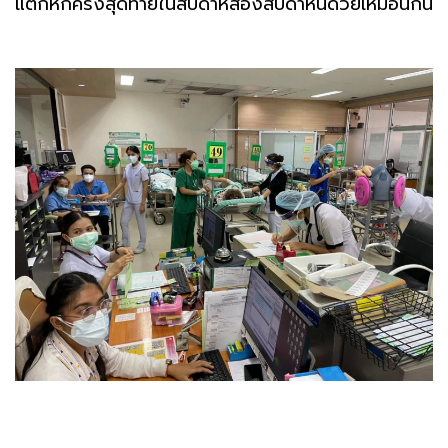
แตกหักครั้งสุดท้ายในสัปดาห์สองสัปดาห์นี้ด้วยเหมือนกัน