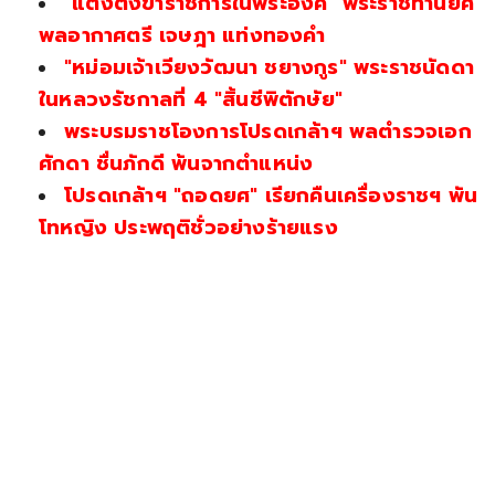
"แต่งตั้งข้าราชการในพระองค์" พระราชทานยศ
พลอากาศตรี เจษฎา แท่งทองคำ
"หม่อมเจ้าเวียงวัฒนา ชยางกูร" พระราชนัดดา
ในหลวงรัชกาลที่ 4 "สิ้นชีพิตักษัย"
พระบรมราชโองการโปรดเกล้าฯ พลตำรวจเอก
ศักดา ชื่นภักดี พ้นจากตำแหน่ง
โปรดเกล้าฯ "ถอดยศ" เรียกคืนเครื่องราชฯ พัน
โทหญิง ประพฤติชั่วอย่างร้ายแรง