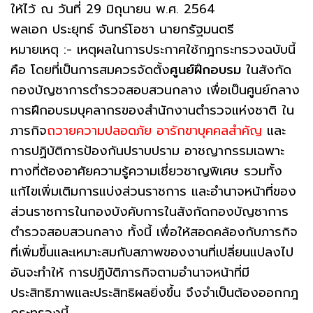
ให้ไว้ ณ วันที่ 29 มิถุนายน พ.ศ. 2564
พลเอก ประยุทธ์ จันทร์โอชา นายกรัฐมนตรี
หมายเหตุ :- เหตุผลในการประกาศใช้กฎกระทรวงฉบับนี้
คือ โดยที่เป็นการสมควรจัดตั้ง
ศูนย์ฝึกอบรม
ในสังกัด
กองบัญชาการตํารวจสอบสวนกลาง เพื่อเป็นศูนย์กลาง
การฝึกอบรมบุคลากรของสํานักงานตํารวจแห่งชาติ ใน
ภารกิจ
ถวายความปลอดภัย อารักขาบุคคลสําคัญ
และ
การปฏิบัติการป้องกันปราบปราม อาชญากรรมเฉพาะ
ทางที่ต้องอาศัยความรู้ความเชี่ยวชาญพิเศษ รวมทั้ง
แก้ไขเพิ่มเติมการแบ่งส่วนราชการ และอํานาจหน้าที่ของ
ส่วนราชการในกองบังคับการในสังกัดกองบัญชาการ
ตํารวจสอบสวนกลาง ทั้งนี้ เพื่อให้สอดคล้องกับภารกิจ
ที่เพิ่มขึ้นและเหมาะสมกับสภาพของงานที่เปลี่ยนแปลงไป
อันจะทําให้ การปฏิบัติภารกิจตามอํานาจหน้าที่มี
ประสิทธิภาพและประสิทธิผลยิ่งขึ้น จึงจําเป็นต้องออกกฎ
กระทรวงนี้