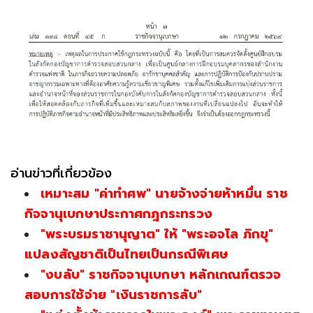
อ่านข่าวที่เกี่ยวข้อง
เหมาะสม "ค่าทำศพ" นายจ้างจ่ายห้าหมื่น ราช
กิจจานุเบกษาประกาศกฎกระทรวง
"พระบรมราชานุญาต" ให้ "พระอจโล ภิกขุ"
แปลงสัญชาติเป็นไทยเป็นกรณีพิเศษ
"งบลับ" ราชกิจจานุเบกษา หลักเกณฑ์ตรวจ
สอบการใช้จ่าย "เงินราชการลับ"