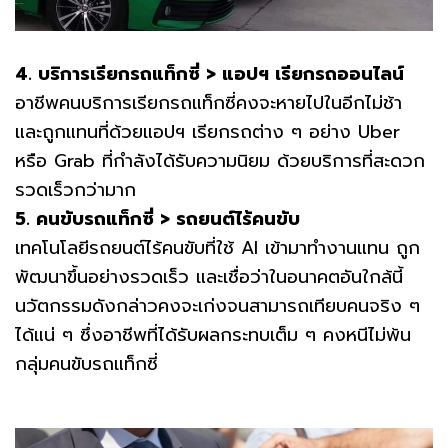
4. บริการเรียกรถแท็กซี่ > แอปฯ เรียกรถออนไลน์
อาชีพคนบริการเรียกรถแท็กซี่คงจะหายไปในอีกไม่ช้า
และถูกแทนที่ด้วยแอปฯ เรียกรถต่าง ๆ อย่าง Uber
หรือ Grab ที่กำลังได้รับความนิยม ด้วยบริการที่สะดวก
รวดเร็วกว่ามาก
5. คนขับรถแท็กซี่ > รถยนต์ไร้คนขับ
เทคโนโลยีรถยนต์ไร้คนขับที่ใช้ AI เข้ามาทำงานแทน ถูก
พัฒนาขึ้นอย่างรวดเร็ว และเชื่อว่าในอนาคตอันใกล้นี้
นวัตกรรมดังกล่าวคงจะเก่งจนสามารถเทียบคนจริง ๆ
ได้แน่ ๆ ซึ่งอาชีพที่ได้รับผลกระทบเต็ม ๆ คงหนีไม่พ้น
กลุ่มคนขับรถแท็กซี่