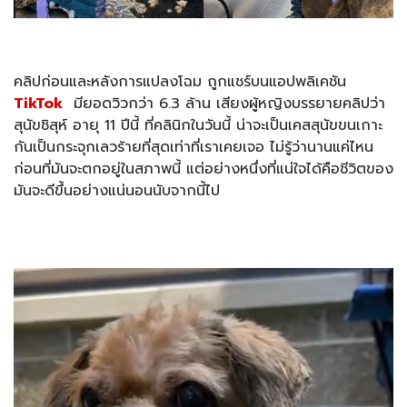
คลิปก่อนและหลังการแปลงโฉม ถูกแชร์บนแอปพลิเคชัน
TikTok
มียอดวิวกว่า 6.3 ล้าน เสียงผู้หญิงบรรยายคลิปว่า
สุนัขชิสุห์ อายุ 11 ปีนี้ ที่คลินิกในวันนี้ น่าจะเป็นเคสสุนัขขนเกาะ
กันเป็นกระจุกเลวร้ายที่สุดเท่าที่เราเคยเจอ ไม่รู้ว่านานแค่ไหน
ก่อนที่มันจะตกอยู่ในสภาพนี้ แต่อย่างหนึ่งที่แน่ใจได้คือชีวิตของ
มันจะดีขึ้นอย่างแน่นอนนับจากนี้ไป