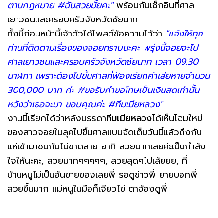
ตามกฎหมาย #ฉันสวยมั้ยคะ"
พร้อมกับเช็กอินที่ศาล
เยาวชนและครอบครัวจังหวัดชัยนาท
ทั้งนี้ก่อนหน้านี้เจ้าตัวได้โพสต์ข้อความไว้ว่า
"แจ้งให้ทุก
ท่านที่ติดตามเรื่องของจอยทราบนะคะ พรุ่งนี้จอยจะไป
ศาลเยาวชนและครอบครัวจังหวัดชัยนาท เวลา 09.30
นาฬิกา เพราะต้องไปขึ้นศาลที่ฟ้องเรียกค่าเสียหายจำนวน
300,000 บาท ค่ะ #ขอรับคำขอโทษเป็นเงินสดเท่านั้น
หวังว่าเธอจะมา ขอบคุณค่ะ #ทีมเมียหลวง"
งานนี้เรียกได้ว่าหลังบรรดา
ทีมเมียหลวง
ได้เห็นโฉมใหม่
ของสาวจอยในลุคไปขึ้นศาลแบบจัดเต็มวันนี้แล้วถึงกับ
แห่เข้ามาชมกันไม่ขาดสาย อาทิ สวยมากเลยค่ะเป็นกำลัง
ใจให้นะคะ, สวยมากๆๆๆๆๆ, สวยสุดๆไปเล้ยยย, ที่
บ้านหนูไม่เป็นอันขายของเลยพี่ รอดูข่าวพี่ ยายบอกพี่
สวยขึ้นมาก แม่หนูในมือก็เจียวไข่ ตาจ้องดูพี่