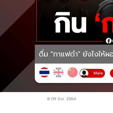
ดื่ม "กาแฟดำ" ยังไงให้ผ
09 มิ.ย. 2564