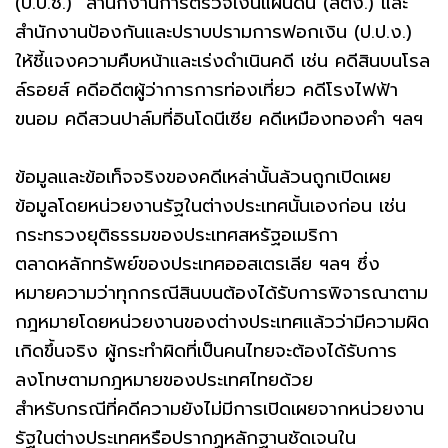
(ป.ป.ช.) สำนักงานการตรวจเงินแผ่นดิน (สตง.) และ
สำนักงานป้องกันและปราบปรามการฟอกเงิน (ป.ป.ง.)
ให้ชี้แจงความคืบหน้าและเร่งดำเนินคดี เช่น คดีสินบนโรล
ล์รอยส์ คดีอดีตผู้ว่าการการท่องเที่ยว คดีโรงไฟฟ้า
ขนอม คดีสวนปาล์มที่อินโดนีเซีย คดีเหมืองทองคำ ฯลฯ
ข้อมูลและข้อเท็จจริงของคดีเหล่านั้นล้วนถูกเปิดเผย
ข้อมูลโดยหน่วยงานรัฐในต่างประเทศนั้นเองก่อน เช่น
กระทรวงยุติธรรมของประเทศสหรัฐอเมริกา
ตลาดหลักทรัพย์ของประเทศออสเตรเลีย ฯลฯ ซึ่ง
หมายความว่าทุกกรณีสินบนต้องได้รับการพิจารณาตาม
กฎหมายโดยหน่วยงานของต่างประเทศแล้วว่ามีความผิด
เกิดขึ้นจริง ผู้กระทำผิดที่เป็นคนไทยจะต้องได้รับการ
ลงโทษตามกฎหมายของประเทศไทยด้วย
สำหรับกรณีที่คดีความยังไม่มีการเปิดเผยจากหน่วยงาน
รัฐในต่างประเทศหรือปรากฏหลักฐานชัดเจนใน