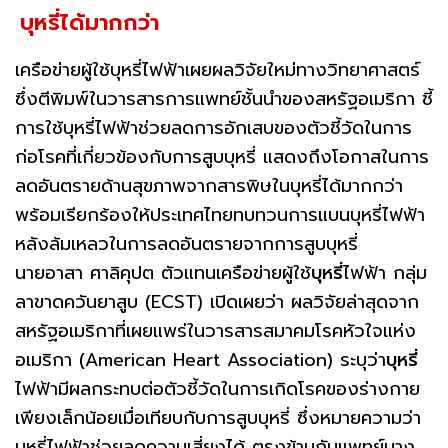
บุหรี่ได้มากกว่า
เครือข่ายผู้ใช้บุหรี่ไฟฟ้าเผยผลวิจัยใหม่ทางวิทยาศาสตร์
ซึ่งตีพิมพ์ในวารสารการแพทย์ชั้นนำของสหรัฐอเมริกา ชี้
การใช้บุหรี่ไฟฟ้าช่วยลดการอักเสบของตัวชี้วัดในการ
ก่อโรคที่เกี่ยวข้องกับการสูบบุหรี่ แสดงถึงโอกาสในการ
ลดอันตรายด้านสุขภาพจากสารพิษในบุหรี่ได้มากกว่า
พร้อมเรียกร้องให้ประเทศไทยทบทวนการแบนบุหรี่ไฟฟ้า
หลังล้มเหลวในการลดอันตรายจากการสูบบุหรี่
นายอาสา ศาลิคุปต ตัวแทนเครือข่ายผู้ใช้
บุหรี่
ไฟฟ้า กลุ่ม
ลาขาดควันยาสูบ (ECST) เปิดเผยว่า ผลวิจัยล่าสุดจาก
สหรัฐอเมริกาที่เผยแพร่ในวารสารสมาคมโรคหัวใจแห่ง
อเมริกา (American Heart Association) ระบุว่า
บุหรี่
ไฟฟ้ามีผลกระทบต่อตัวชี้วัดในการเกิดโรคของร่างกาย
เพียงเล็กน้อยเมื่อเทียบกับการสูบบุหรี่ ซึ่งหมายความว่า
บุหรี่ไฟฟ้าช่วยลดความเสี่ยงได้ ตรงข้ามกับแพทย์บาง