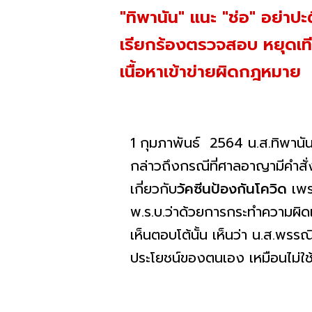
"ทิพานัน" แนะ "ช่อ" อย่าป
เรียกร้องตรวจสอบ หยุดเทีย
เนื้อหาเข้าข่ายผิดกฎหมาย
1 กุมภาพันธ์ 2564 น.ส.ทิพานั
กล่าวถึงกรณีที่ศาลอาญามีคำสั่
เกี่ยวกับ
วัคซีนป้องกันโควิด
เพรา
พ.ร.บ.ว่าด้วยการกระทำความผิด
เห็นตอบโต้นั้น เห็นว่า น.ส.พ
ประโยชน์ของตนเอง เหมือนไม่ใช