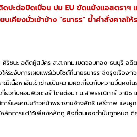
ะติดปะต่อบิดเบือน ปม EU ขัดแย้งแอสตราฯ เหต
บเคียงมั่วเข้าข้าง "ธนาธร" ย้ำคำสั่งศาลให้
น ศิริชนะ อดีตผู้สมัคร ส.ส.กทม.เขตจอมทอง-ธนบุรี 
งให้ระงับการเผยแพร่เว็บไซต์ที่นายธนาธร จึงรุ่งเรือง
ะมีเนื้อหาอันเข้าข่ายเป็นความผิดเกี่ยวกับความมั่นค
เกี่ยวกับคอมพิวเตอร์ โดยต่อมา น.ส.พรรณิการ์ วานิ
รรณิการ์และคณะก้าวหน้าพยายามอ้างสิทธิ เสรีภาพ และผ
้หลักการแต่ใช้เพียงหลักกู สิ่งที่ตนเองทำนั้นถูกหมด