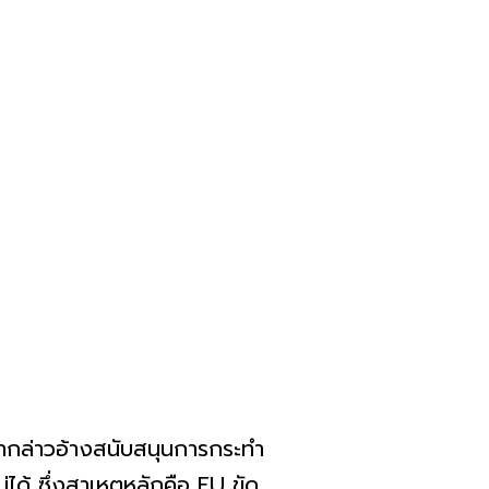
มากล่าวอ้างสนับสนุนการกระทำ
่ได้ ซึ่งสาเหตุหลักคือ EU ขัด