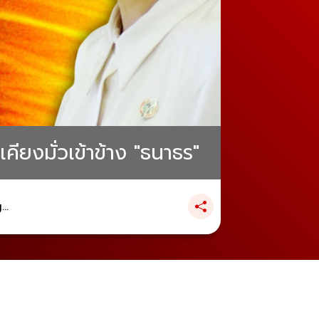
คียงมั่วเข้าข้าง "ธนาธร"
..