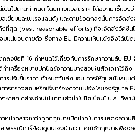
 ไม่เป็นไปตามกำหนด โดยทางแอสตราฯ ได้ออกมาชี้แจงว
เบลเยี่ยมและเนเธอแลนด์) และตามข้อตกลงนั้นการจัดส่งอ
ที่สุด (best reasonable efforts) ที่จะจัดส่งวัคซ
บแน่นอนตายตัว ซึ่งทาง EU มีความเห็นแย้งจึงได้เปิดเ
อตกลงข้อที่ 16 กำหนดไว้เกี่ยวกับการรักษาความลับ EU
ยได้ทำเครื่องหมายปกปิดข้อความบางส่วนในสัญญาไว้ถึง
ิธีการปรับขึ้นราคา กำหนดวันส่งมอบ การให้ทุนสนับสนุนต่า
้องการตรวจสอบหรือเรียกร้องความโปร่งใสของรัฐบาล EU 
ๆหายๆ คล้ายอ่านไม่แตกแล้วนำไปบิดเบือน" น.ส. ทิพาน
ก้าวหน้ากล่าวหาว่าถูกกฎหมายปิดปากในการแสดงความคิ
ส.พรรณิการ์ย้อนดูตนเองบ้างว่า เคยใช้กฎหมายฟ้องคดีเ