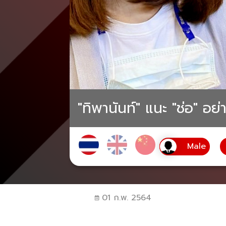
"ทิพานันท์" แนะ "ช่อ" อย
01 ก.พ. 2564