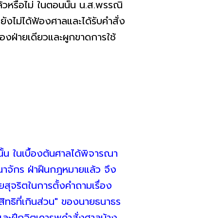
รือไม่ ในตอนนั้น น.ส.พรรณิ
ังไม่ได้ฟ้องศาลและได้รับคำสั่ง
เองฝ่ายเดียวและผูกขาดการใช้
นั้น ในเบื้องต้นศาลได้พิจารณา
ณาจักร ฝ่าฝืนกฎหมายแล้ว จึง
ยสุจริตในการตั้งคำถามเรื่อง
ิทธิที่เกินส่วน" ของนายธนาธร
าใจและฝึกจิตเคารพคำสั่งศาลบ้าง