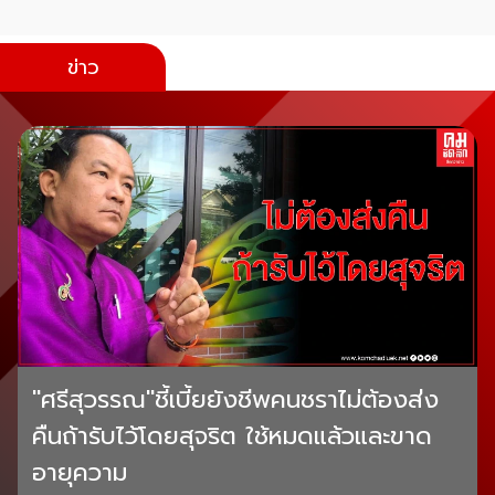
ข่าว
"ศรีสุวรรณ"ชี้เบี้ยยังชีพคนชราไม่ต้องส่ง
คืนถ้ารับไว้โดยสุจริต ใช้หมดแล้วและขาด
อายุความ