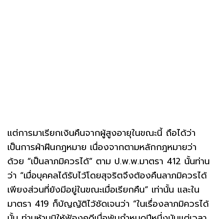
แต่การมาเรียกเงินคืนจากผู้สูงอายุในขณะนี้ ถือได้ว่า
เป็นการฝ่าฝืนกฎหมาย เนื่องจากตามหลักกฎหมายว่า
ด้วย “เป็นลาภมิควรได้” ตาม ป.พ.พ.มาตรา 412 นั้นท่าน
ว่า “เมื่อบุคคลได้รับไว้โดยสุจริตจึงต้องคืนลาภมิควรได้
เพียงส่วนที่ยังมีอยู่ในขณะเมื่อเรียกคืน” เท่านั้น และใน
มาตรา 419 ก็บัญญัติไว้ชัดเจนว่า “ในเรื่องลาภมิควรได้
นั้น ท่านห้ามมิให้ฟ้องคดีเมื่อพ้นกำหนดปีหนึ่งนับแต่เวลา