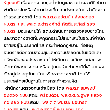
รัฐมนตรี
เรื่องการควบคุมกำกับดูแลชาวต่างชาติที่เข้ามา
พำนักอาศัยหรือเข้ามาท่องเที่ยวในประเทศไทย สำนักงาน
ตำรวจแห่งชาติ โดย
พล.ต.อ.สุวัฒน์ แจ้งยอดสุข
ผบ.ตร. และ พล.ต.อ.ดํารงศักดิ์ กิตติประภัสร์ รอง
ผบ.ตร.
มอบหมายให้
สตม.
ดำเนินการตรวจสอบชาวไทย
และชาวต่างชาติที่มีพฤติกรรมไม่เหมาะสมในขณะที่พำนัก
อาศัยอยู่ในประเทศไทย กระทำผิดกฎหมาย ก่อเหตุ
อันตรายต่อความสงบสุขและความปลอดภัยในชีวิตและ
ทรัพย์สินของประชาชน ทำให้เกิดความเสียหายต่อภาพ
ลักษณ์ของประเทศ หรือกลุ่มคนร้ายข้ามชาติที่เข้ามาแฝง
ตัวอยู่ก่อเหตุกับคนไทยหรือชาวต่างชาติ โดยใช้
ประเทศไทยเป็นฐานในการกระทำความผิด
สำนักงานตรวจคนเข้าเมือง
โดย
พล.ต.ท.สมพงษ์
ชิงดวง ผบช.
สตม.
พร้อมด้วย พล.ต.ต.ณฐพล แสวง
กิจ รอง ผบช.
สตม.
, พล.ต.ต.พันธนะ นุชนารถ
ผบก.สส.
สตม.
, พ.ต.อ.สถิตย์ พรมอุทัย รอง