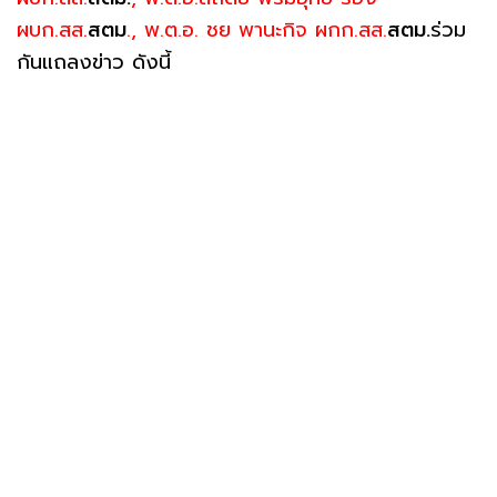
ผบก.สส.
สตม
., พ.ต.อ. ชย พานะกิจ ผกก.สส.
สตม.
ร่วม
กันแถลงข่าว ดังนี้