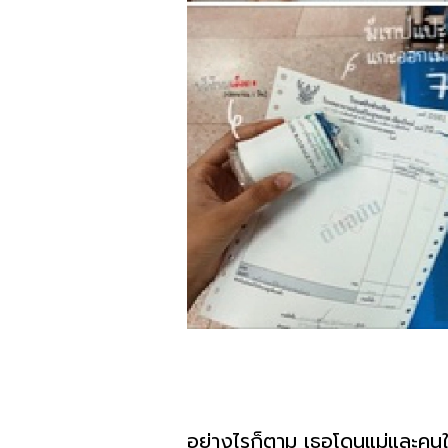
อย่างไรก็ตาม เธอโดนแม่และคนในค