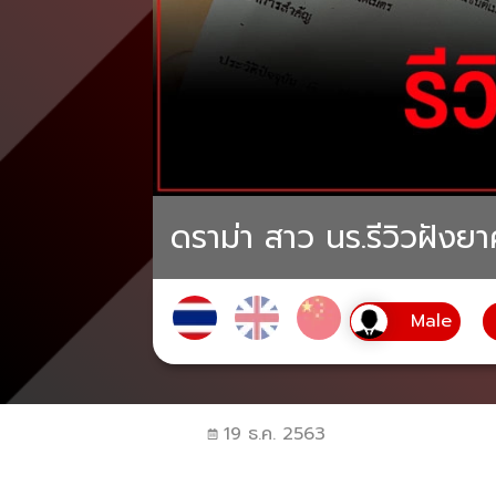
ดราม่า สาว นร.รีวิวฝังยาค
19 ธ.ค. 2563