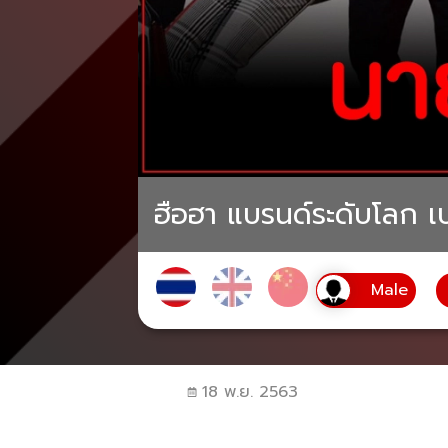
ฮือฮา แบรนด์ระดับโลก เ
18 พ.ย. 2563