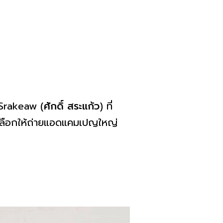
 Srakeaw (
ศักดิ์ สระแก้ว
) ที่
เลือกให้ถ่ายแอดแคมเปญใหญ่