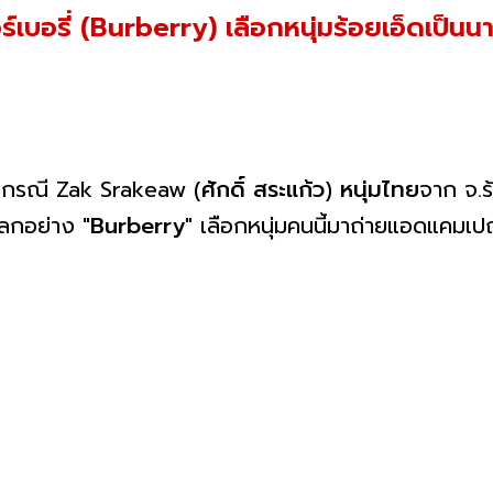
ร์เบอรี่ (Burberry) เลือกหนุ่มร้อยเอ็ดเ
ึง กรณี Zak Srakeaw (
ศักดิ์ สระแก้ว
)
หนุ่มไทย
จาก จ.ร
โลกอย่าง "
Burberry
" เลือกหนุ่มคนนี้มาถ่ายแอดแคม