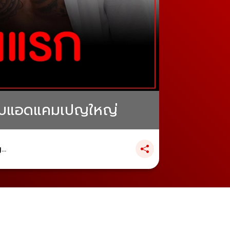
ายแบบแอดแคมเปญใหญ่
..