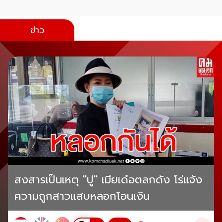
ข่าว
สงสารเป็นเหตุ "ปู" เมียเด๋อตลกดัง โร่แจ้ง
ความถูกสาวแสบหลอกโอนเงิน