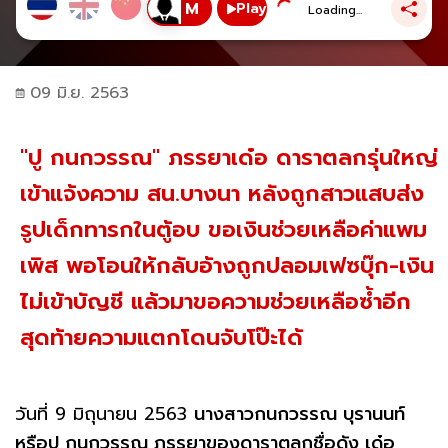
Play
Loading...
09 มิ.ย. 2563
"ปู กนกวรรณ" ภรรยาเด๋อ ดาราตลกรุ่นใหญ่
เข้าแจ้งความ สน.บางนา หลังถูกสาวแสบส่ง
รูปเด็กทารกในตู้อบ ขอเงินช่วยเหลือค่าแพม
เพิส พอโอนให้กลับอ้างถูกปลอมเฟซบุ๊ก-เงิน
ไม่เข้าบัญชี แล้วมาขอความช่วยเหลือซ้ำอีก
สุดท้ายความแตกโดนจับโป๊ะได้
วันที่ 9 มิถุนายน 2563
นางสาวกนกวรรณ บุรานนท์
หรือปู กนกวรรณ ภรรยาของดาราตลกชื่อดัง เด๋อ