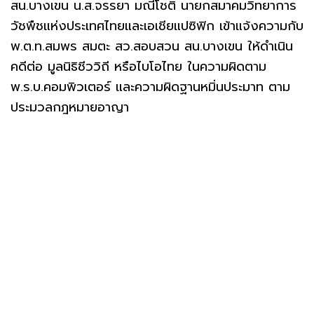
สน.บางเขน น.ส.จรรยา มณีโชติ นายกสมาคมวิทยาการ
วัชพืชแห่งประเทศไทยและเอเชียแปซิฟิก เข้าแจ้งความกับ
พ.ต.ท.สมพร สมตะ สว.สอบสวน สน.บางเขน ให้ดำเนิน
คดีต่อ มูลนิธิชีววิถี หรือไบโอไทย ในความผิดตาม
พ.ร.บ.คอมพิวเตอร์ และความผิดฐานหมิ่นประมาท ตาม
ประมวลกฎหมายอาญา