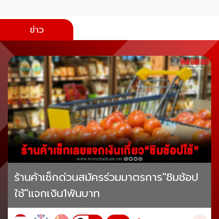
ข่าว
ร้านค้าเช็กด่วนสมัครร่วมมาตรการ"ชิมช้อป
ใช้"แจกเงิน1พันบาท