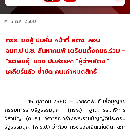
15 ต.ค. 2560
กรธ. ขอสู้ ปมหั่น หน้าที่ สตง. สอบ
จนท.ป.ป.ช. ลั่นหากแพ้ เตรียมตั้งกมธ.ร่วม -
"ธิติพันธุ์" แจง ปมสรรหา "ผู้ว่าฯสตง."
เคลียร์แล้ว ย้ำชัด คนเก่าหมดสิทธิ์
15 ตุลาคม 2560 -- นายธิติพันธุ์ เชื้อบุญชัย
กรรมการร่างรัฐธรรมนูญ (กรธ.) ฐานะกรรมาธิการ
วิสามัญ (กมธ.) พิจารณาร่างพระราชบัญญัติประกอบ
รัฐธรรมนูญ (พ.ร.ป.) ว่าด้วยการตรวจเงินแผ่นดิน สภา